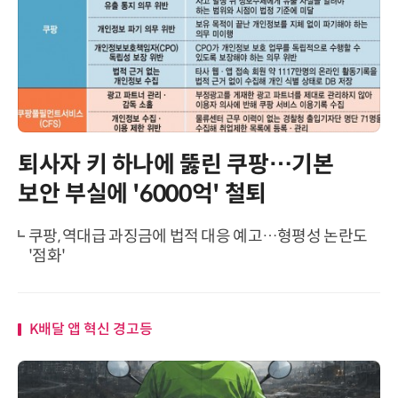
퇴사자 키 하나에 뚫린 쿠팡…기본
보안 부실에 '6000억' 철퇴
쿠팡, 역대급 과징금에 법적 대응 예고…형평성 논란도
'점화'
K배달 앱 혁신 경고등