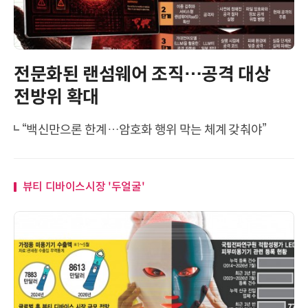
전문화된 랜섬웨어 조직…공격 대상
전방위 확대
“백신만으론 한계…암호화 행위 막는 체계 갖춰야”
뷰티 디바이스시장 '두얼굴'