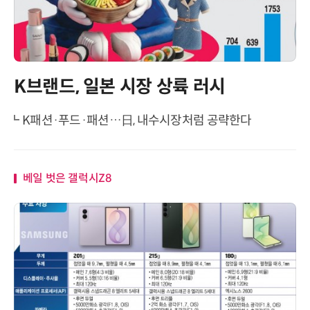
K브랜드, 일본 시장 상륙 러시
K패션·푸드·패션…日, 내수시장처럼 공략한다
베일 벗은 갤럭시Z8