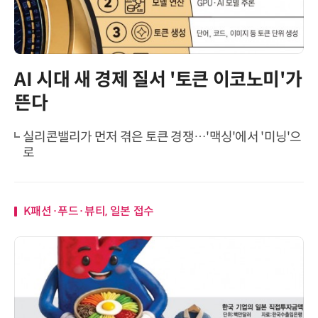
AI 시대 새 경제 질서 '토큰 이코노미'가
뜬다
실리콘밸리가 먼저 겪은 토큰 경쟁…'맥싱'에서 '미닝'으
로
K패션·푸드·뷰티, 일본 접수