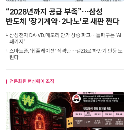
“2028년까지 공급 부족”…삼성
반도체 '장기계약·2나노'로 새판 짠다
삼성전자 DA·VD, 메모리 단가 상승 파고…돌파구는 'AI
패키지'
스마트폰, '칩플레이션' 직격탄…갤Z8로 하반기 반등 노
린다
전문화된 랜섬웨어 조직