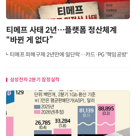
티메프 사태 2년…플랫폼 정산체계
“바뀐 게 없다”
티메프 피해구제 2년만에 일단락…카드·PG '책임공방'
삼성전자 2분기 잠정실적