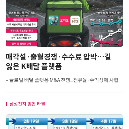
매각설·출혈경쟁·수수료 압박…길
잃은 K배달 플랫폼
글로벌 배달 플랫폼 M&A 전쟁...점유율·수익성에 사활
삼성전자 임협 타결