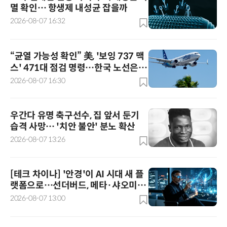
멸 확인… 항생제 내성균 잡을까
2026-08-07 16:32
“균열 가능성 확인” 美, '보잉 737 맥
스' 471대 점검 명령…한국 노선은
괜찮나?
2026-08-07 16:30
우간다 유명 축구선수, 집 앞서 둔기
습격 사망… '치안 불안' 분노 확산
2026-08-07 13:26
[테크 차이나] '안경'이 AI 시대 새 플
랫폼으로…선더버드, 메타·샤오미와
차세대 컴퓨팅 경쟁
2026-08-07 13:00