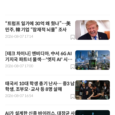
“트럼프 일가에 30억 왜 줬나”…美
민주, 韓 기업 “잠재적 뇌물” 조사
2026-08-07 17:14
[테크 차이나] 엔비디아, 中서 6G AI
기지국 파트너 물색…'엣지 AI' 시대
겨냥한 공급망 구축 본격화
2026-08-07 17:00
태국서 10대 학생 총기 난사… 중3 남
학생, 조부모·교사 등 8명 살해
2026-08-07 16:54
AI가 설계한 신종 바이러스, 대장균 사