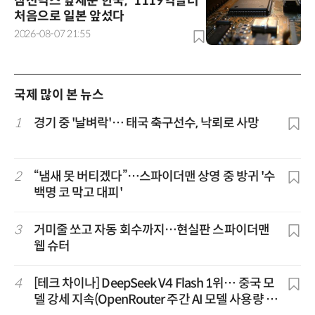
삼전닉스 앞세운 한국, '1119억달러'
처음으로 일본 앞섰다
2026-08-07 21:55
국제 많이 본 뉴스
1
경기 중 '날벼락'… 태국 축구선수, 낙뢰로 사망
2
“냄새 못 버티겠다”…스파이더맨 상영 중 방귀 '수
백명 코 막고 대피'
3
거미줄 쏘고 자동 회수까지…현실판 스파이더맨
웹 슈터
4
[테크 차이나] DeepSeek V4 Flash 1위… 중국 모
델 강세 지속(OpenRouter 주간 AI 모델 사용량 순