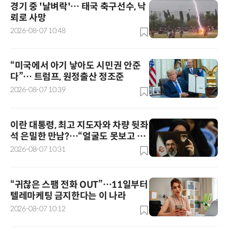
경기 중 '날벼락'… 태국 축구선수, 낙
뢰로 사망
2026-08-07 10:48
“미국에서 아기 낳아도 시민권 안준
다”… 트럼프, 원정출산 정조준
2026-08-07 10:39
이란 대통령, 최고 지도자와 차량 뒷좌
석 은밀한 만남?…“얼굴도 못보고 악
수도 못해”
2026-08-07 10:31
“귀찮은 스팸 전화 OUT”…11일부터
텔레마케팅 금지한다는 이 나라
2026-08-07 10:12