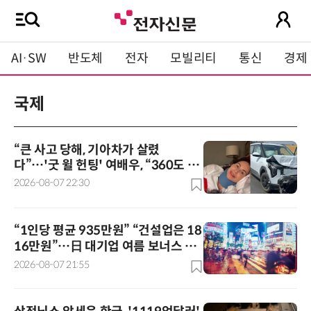
AI·SW
반도체
전자
모빌리티
통신
경제
국제
“큰 사고 당해, 기아차가 살렸
다”…'굿 윌 헌팅' 여배우, “360도 에
어백 굿”
2026-08-07 22:30
“1인당 평균 935만원” “건설업은 18
16만원”…日 대기업 여름 보너스 사
상 최대
2026-08-07 21:55