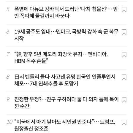
위)
5
폭염에 다뉴브 강바닥서 드러난 '나치 침몰선'… 암
반 폭파해 물길까지 바꾼다
6
19세 공주도 입대…덴마크, 국방력 강화 속 군 복무
시작
7
“韓, 향후 5년 메모리 최강국 유지…엔비디아,
HBM 독주 흔들”
8
日서 벤틀리 몰다 사고낸 유명 한국인 인플루언서
체포… 7대 연쇄추돌 후 도망가
9
진정한 우정?…친구 구하려다 둘 다 의자 틈에 목이
낀 순간
10
“미국에서 아기 낳아도 시민권 안준다”… 트럼프,
원정출산 정조준