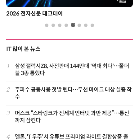
2026 전자신문 테크데이
IT 많이 본 뉴스
1
삼성 갤럭시Z8, 사전판매 144만대 '역대 최다'…폴더
블 3종 통했다
2
주파수 공동사용 첫발 뗀다…무선 마이크 대상 실증 착
수
3
머스크 “스타링크가 전세계 인터넷 과반 제공”…통신
까지 삼킨다
4
멜론, 'T 우주'서 유튜브 프리미엄 라이트 결합상품 출