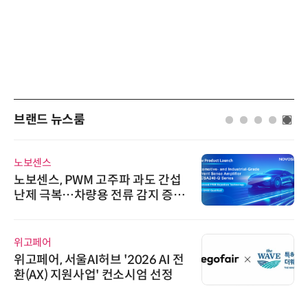
브랜드 뉴스룸
노보센스
노보센스, PWM 고주파 과도 간섭
난제 극복…차량용 전류 감지 증폭
기
위고페어
위고페어, 서울AI허브 '2026 AI 전
환(AX) 지원사업' 컨소시엄 선정