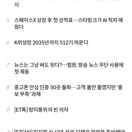
시
5
스페이스X 상장 후 첫 성적표…스타링크가 AI 적자 메
웠다
6
K위성망 2035년까지 512기 띄운다
7
뉴스는 그냥 써도 된다?…법원, 방송 뉴스 무단 사용에
첫 제동
8
중고폰 안심 인증 50곳 돌파…고객 불안 줄였지만 '홍
보 부족' 과제
9
[ET톡] 방미통위의 빈 의자