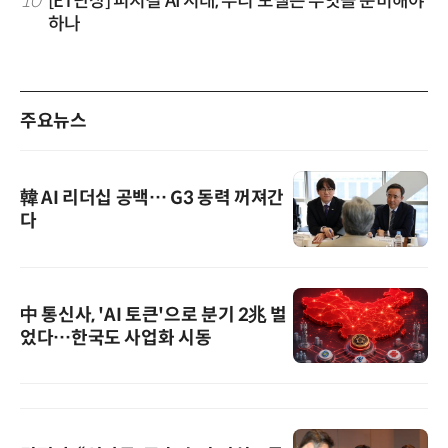
10
[ET단상] 피지컬 AI 시대, 우리 모델은 무엇을 준비해야
하나
주요뉴스
韓 AI 리더십 공백… G3 동력 꺼져간
다
中 통신사, 'AI 토큰'으로 분기 2兆 벌
었다…한국도 사업화 시동