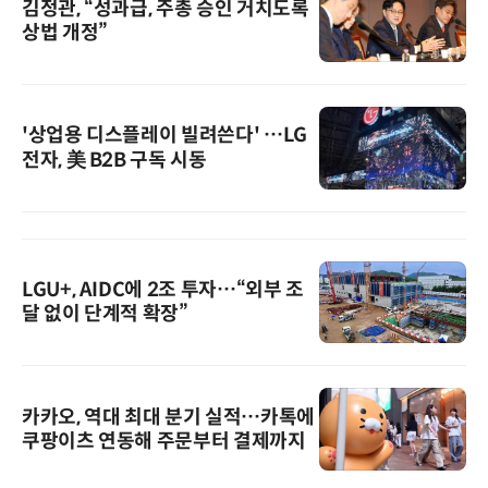
김정관, “성과급, 주총 승인 거치도록
상법 개정”
'상업용 디스플레이 빌려쓴다' …LG
전자, 美 B2B 구독 시동
LGU+, AIDC에 2조 투자…“외부 조
달 없이 단계적 확장”
카카오, 역대 최대 분기 실적…카톡에
쿠팡이츠 연동해 주문부터 결제까지