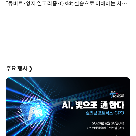
“큐비트·양자 알고리즘·Qiskit 실습으로 이해하는 차세대 컴퓨팅” (8/28)
주요 행사
❯