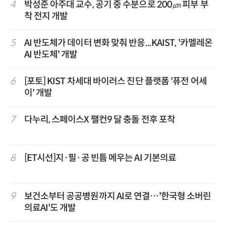
4
박성준 아주대 교수, 공기 중 수분으로 200㎛ 피부 부
착 전지 개발
5
AI 반도체가 데이터 변화 맞춰 반응...KAIST, '카멜레온
AI 반도체' 개발
6
[포토] KIST 차세대 바이러스 진단 플랫폼 '퓨전 어세
이' 개발
7
다누리, 스페이스X 팰컨9 달 충돌 전후 포착
8
[ET시선]지·필·공 빈틈 메우는 AI 기본의료
9
보건소부터 공공병원까지 AI로 연결…'한국형 소버린
의료AI'도 개발