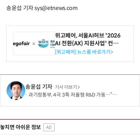
송윤섭 기자 sys@etnews.com
위고페어, 서울AI허브 '2026
AI 전환(AX) 지원사업' 컨소
시엄 선정
[위고페어] 뉴스룸 바로가기>
송윤섭 기자
기사 더보기
과기정통부, 4극 3특 자율형 R&D 가동…“지역이 직접 미래 성장동력 찾는다”
놓치면 아쉬운 정보
AD