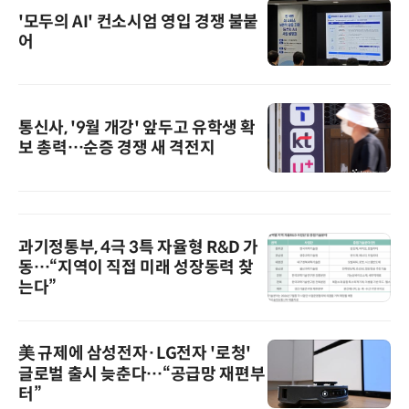
'모두의 AI' 컨소시엄 영입 경쟁 불붙
어
통신사, '9월 개강' 앞두고 유학생 확
보 총력…순증 경쟁 새 격전지
과기정통부, 4극 3특 자율형 R&D 가
동…“지역이 직접 미래 성장동력 찾
는다”
美 규제에 삼성전자·LG전자 '로청'
글로벌 출시 늦춘다…“공급망 재편부
터”