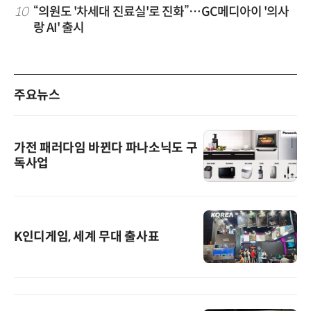
10
“의원도 '차세대 진료실'로 진화”…GC메디아이 '의사
랑 AI' 출시
주요뉴스
가전 패러다임 바뀐다 파나소닉도 구
독사업
K인디게임, 세계 무대 출사표