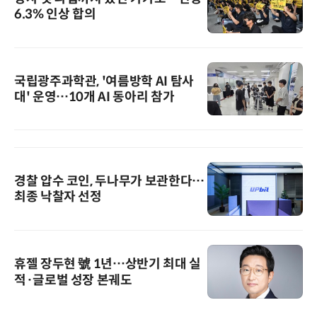
6.3% 인상 합의
국립광주과학관, '여름방학 AI 탐사
대' 운영…10개 AI 동아리 참가
경찰 압수 코인, 두나무가 보관한다…
최종 낙찰자 선정
휴젤 장두현 號 1년…상반기 최대 실
적·글로벌 성장 본궤도