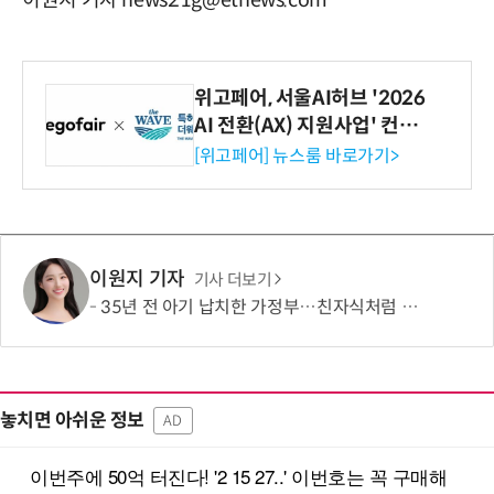
이원지 기자 news21g@etnews.com
위고페어, 서울AI허브 '2026
AI 전환(AX) 지원사업' 컨소
시엄 선정
[위고페어] 뉴스룸 바로가기>
이원지 기자
기사 더보기
35년 전 아기 납치한 가정부…친자식처럼 키워서? '징역 3년' 논란
놓치면 아쉬운 정보
AD