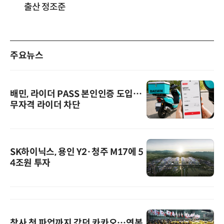
출산 정조준
주요뉴스
배민, 라이더 PASS 본인인증 도입…
무자격 라이더 차단
SK하이닉스, 용인 Y2·청주 M17에 5
4조원 투자
창사 첫 파업까지 갔던 카카오…연봉