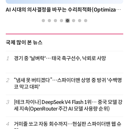
AI 시대의 의사결정을 바꾸는 수리최적화(Optimization): 실제 산업 적용 사례와 활용 전략
국제 많이 본 뉴스
1
경기 중 '날벼락'… 태국 축구선수, 낙뢰로 사망
2
“냄새 못 버티겠다”…스파이더맨 상영 중 방귀 '수백명
코 막고 대피'
3
[테크 차이나] DeepSeek V4 Flash 1위… 중국 모델 강
세 지속(OpenRouter 주간 AI 모델 사용량 순위)
4
거미줄 쏘고 자동 회수까지…현실판 스파이더맨 웹 슈