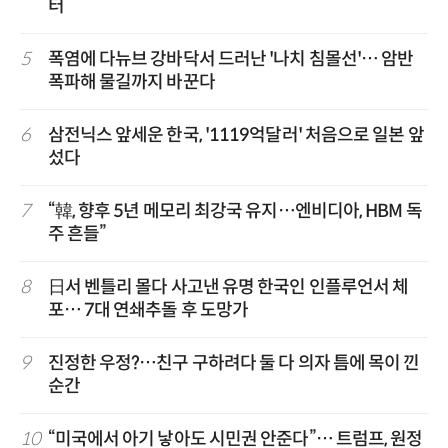
터
5
폭염에 다뉴브 강바닥서 드러난 '나치 침몰선'… 암반
폭파해 물길까지 바꾼다
6
삼전닉스 앞세운 한국, '1119억달러' 처음으로 일본 앞
섰다
7
“韓, 향후 5년 메모리 최강국 유지…엔비디아, HBM 독
주 흔들”
8
日서 벤틀리 몰다 사고낸 유명 한국인 인플루언서 체
포… 7대 연쇄추돌 후 도망가
9
진정한 우정?…친구 구하려다 둘 다 의자 틈에 목이 낀
순간
10
“미국에서 아기 낳아도 시민권 안준다”… 트럼프, 원정