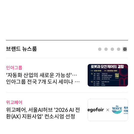
브랜드 뉴스룸
인아그룹
'자동화 산업의 새로운 가능성'…
인아그룹 전국 7개 도시 세미나 페
어 개최
위고페어
위고페어, 서울AI허브 '2026 AI 전
환(AX) 지원사업' 컨소시엄 선정