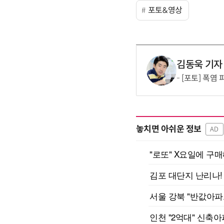
포토&영상
김동욱 기자
[포토] 폭염
놓치면 아쉬운 정보
AD