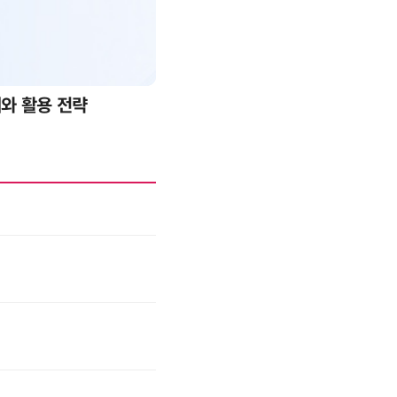
례와 활용 전략
AI 핀옵스 실전 세미나: 폭증하는