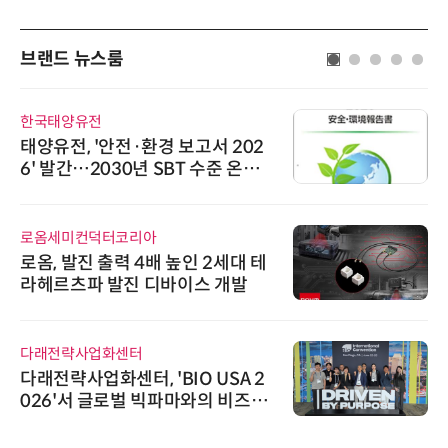
브랜드 뉴스룸
한국태양유전
태양유전, '안전·환경 보고서 202
6' 발간…2030년 SBT 수준 온실
가스 감축 추진
로옴세미컨덕터코리아
로옴, 발진 출력 4배 높인 2세대 테
라헤르츠파 발진 디바이스 개발
다래전략사업화센터
다래전략사업화센터, 'BIO USA 2
026'서 글로벌 빅파마와의 비즈니
스 미팅 지원…K-바이오 해외 진출
교두보 확보