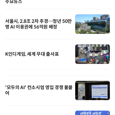
주요뉴스
서울시, 2.8조 2차 추경…청년 50만
명 AI 이용권에 56억원 배정
K인디게임, 세계 무대 출사표
'모두의 AI' 컨소시엄 영입 경쟁 불붙
어