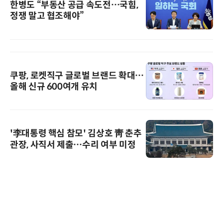
한병도 “부동산 공급 속도전…국힘,
정쟁 말고 협조해야”
쿠팡, 로켓직구 글로벌 브랜드 확대…
올해 신규 600여개 유치
'李대통령 핵심 참모' 김상호 靑 춘추
관장, 사직서 제출…수리 여부 미정