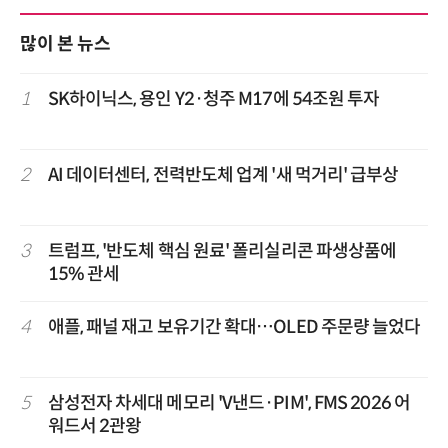
많이 본 뉴스
1
SK하이닉스, 용인 Y2·청주 M17에 54조원 투자
2
AI 데이터센터, 전력반도체 업계 '새 먹거리' 급부상
3
트럼프, '반도체 핵심 원료' 폴리실리콘 파생상품에
15% 관세
4
애플, 패널 재고 보유기간 확대…OLED 주문량 늘었다
5
삼성전자 차세대 메모리 'V낸드·PIM', FMS 2026 어
워드서 2관왕