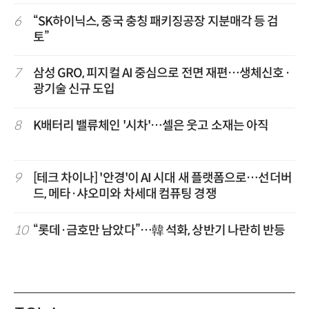
6
“SK하이닉스, 중국 충칭 패키징공장 지분매각 등 검
토”
7
삼성 GRO, 피지컬 AI 중심으로 전면 재편…생체신호·
광기술 신규 도입
8
K배터리 밸류체인 '시차'…셀은 웃고 소재는 아직
9
[테크 차이나] '안경'이 AI 시대 새 플랫폼으로…선더버
드, 메타·샤오미와 차세대 컴퓨팅 경쟁
10
“롯데·금호만 남았다”…韓 석화, 상반기 나란히 반등