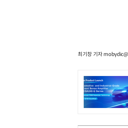
최기창 기자 mobydic@e