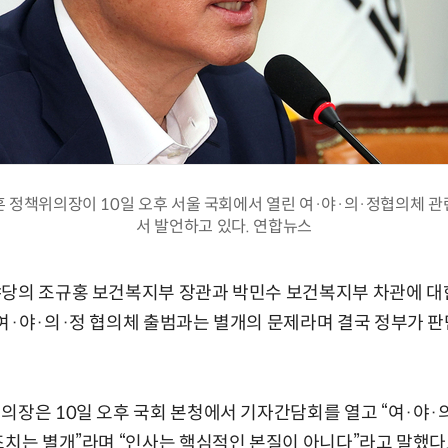
 정책위의장이 10일 오후 서울 국회에서 열린 여·야·의·정협의체 
서 발언하고 있다. 연합뉴스
야당의 조규홍 보건복지부 장관과 박민수 보건복지부 차관에 대한
여·야·의·정 협의체 출범과는 별개의 문제라며 결국 정부가 
의장은 10일 오후 국회 본청에서 기자간담회를 열고 “여·야·
조치는 별개”라며 “인사는 핵심적인 본질이 아니다”라고 말했다