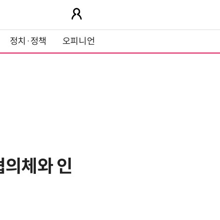
정치·정책
오피니언
협의체와 인