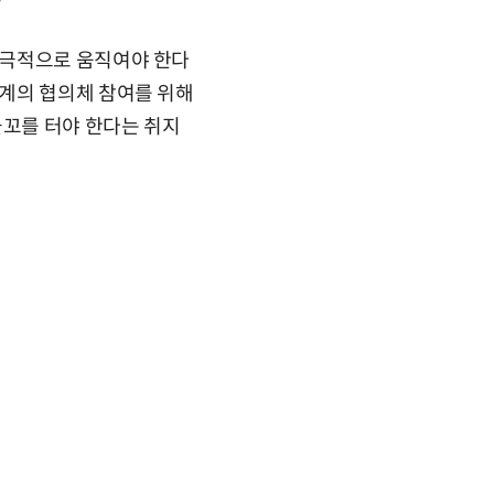
적극적으로 움직여야 한다
계의 협의체 참여를 위해
물꼬를 터야 한다는 취지