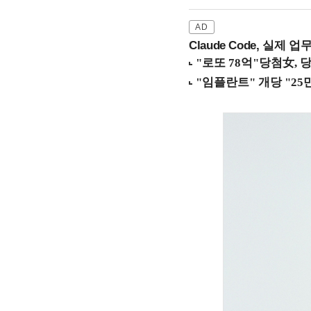
Claude Code, 실제 