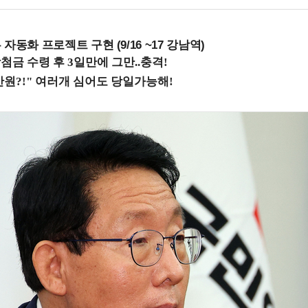
업무 자동화 프로젝트 구현 (9/16 ~17 강남역)