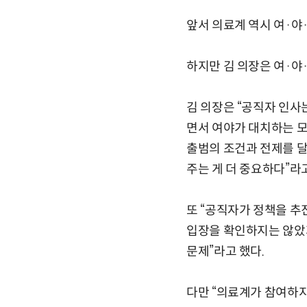
앞서 의료계 역시 여·야
하지만 김 의장은 여·야
김 의장은 “공직자 인사
면서 여야가 대치하는 모
출범의 조건과 전제를 달
주는 게 더 중요하다”라
또 “공직자가 정책을 추
입장을 확인하지는 않았지
문제”라고 했다.
다만 “의료계가 참여하지