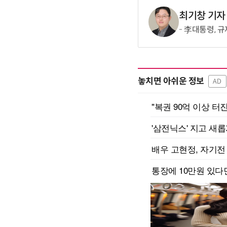
최기창 기자
李대통령, 
놓치면 아쉬운 정보
AD