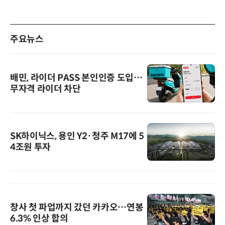
주요뉴스
배민, 라이더 PASS 본인인증 도입…
무자격 라이더 차단
SK하이닉스, 용인 Y2·청주 M17에 5
4조원 투자
창사 첫 파업까지 갔던 카카오…연봉
6.3% 인상 합의