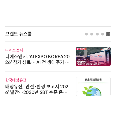
브랜드 뉴스룸
디에스앤지
디에스앤지, 'AI EXPO KOREA 20
26' 참가 성료… AI 전 생애주기 아
우르는 통합 솔루션 선봬
한국태양유전
태양유전, '안전·환경 보고서 202
6' 발간…2030년 SBT 수준 온실
가스 감축 추진