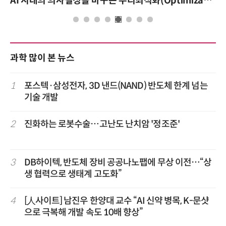
AI 시대의 의사결정을 바꾸는 수리최적화(Optimization): 실제 산업 적용 사례와 활용 전략
과학 많이 본 뉴스
1
포스텍·삼성전자, 3D 낸드(NAND) 반도체 한계 넘는
기술 개발
2
진화하는 로봇수술…고난도 난치암 '정조준'
3
DB하이텍, 반도체 장비 공공나노팹에 무상 이전…“상
생 협력으로 생태계 고도화”
4
[人사이트] 남진우 한양대 교수 “AI 신약 병목, K-문샷
으로 극복해 개발 속도 10배 향상”