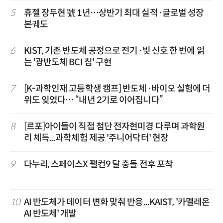
5
휴젤 장두현 號 1년…상반기 최대 실적·글로벌 성장
본궤도
6
KIST, 기존 반도체 공정으로 전기·빛 신호 한 번에 읽
는 '광반도체 BCI 칩' 구현
7
[K-과학인재 고등학생 캠프] 반도체·바이오 실험에 더
위도 잊었다… “내년 2기로 이어집니다”
8
[르포]아이들이 직접 첨단 전자현미경 다루며 과학원
리 체득...과학체험 제공 '주니어닥터' 현장
9
다누리, 스페이스X 팰컨9 달 충돌 전후 포착
10
AI 반도체가 데이터 변화 맞춰 반응...KAIST, '카멜레온
AI 반도체' 개발