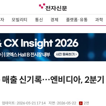
전자
모빌리티
통신
경제
플랫폼·유통
과학
속 매출 신기록…엔비디아, 2분기
업데이트 : 2026-05-21 17:14
지면 :
2026-05-22
2면