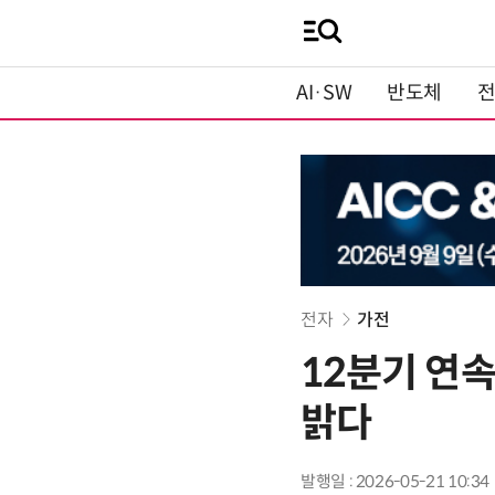
AI·SW
반도체
전자
가전
12분기 연
밝다
발행일 : 2026-05-21 10:34