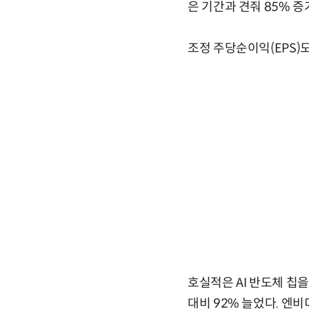
은 기간과 견줘 85% 
조정 주당순이익(EPS)도
호실적은 AI 반도체 칩
대비 92% 늘었다. 엔비