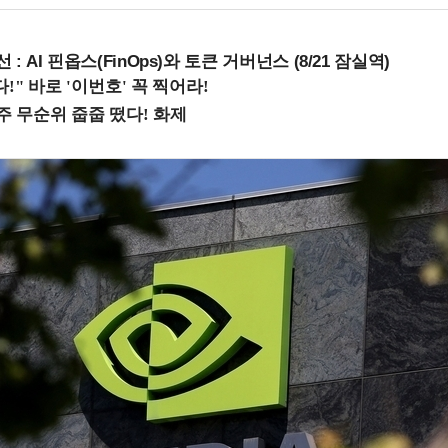
 : AI 핀옵스(FinOps)와 토큰 거버넌스 (8/21 잠실역)