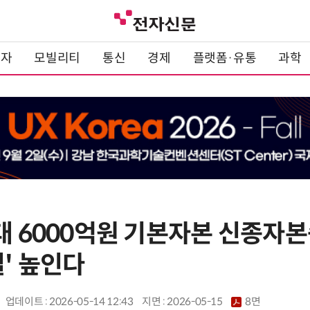
전자
모빌리티
통신
경제
플랫폼·유통
과학
대 6000억원 기본자본 신종자본
' 높인다
업데이트 : 2026-05-14 12:43
지면 :
2026-05-15
8면