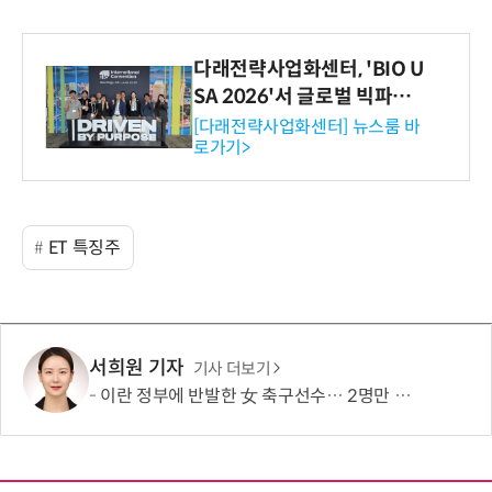
다래전략사업화센터, 'BIO U
SA 2026'서 글로벌 빅파마
와의 비즈니스 미팅 지원…K
[다래전략사업화센터] 뉴스룸 바
로가기>
-바이오 해외 진출 교두보 확
보
ET 특징주
서희원 기자
기사 더보기
이란 정부에 반발한 女 축구선수… 2명만 호주 시민권 취득