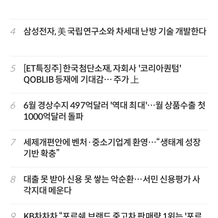
4
삼성전자, 美 국립연구소와 차세대 난방 기술 개발한다
5
[ET특징주] 한국첨단소재, 자회사 '코리아퀀텀'
QOBLIB 등재에 기대감… 주가 上
6
6월 경상수지 497억달러 '역대 최대'…월 상품수출 첫
1000억달러 돌파
7
세제개편안에 벤처·중소기업계 환영…“생태계 성장
기반 확충”
8
대출 못 받아 신용 못 쌓는 악순환…서민 신용평가 사
각지대 메운다
9
KB차차차 “포르쉐 브랜드 중고차 판매량 1위는 '포르