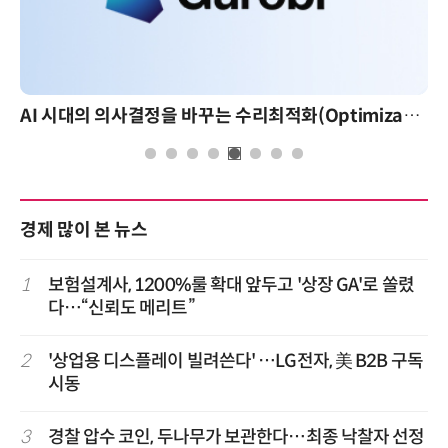
AI 시대의 의사결정을 바꾸는 수리최적화(Optimization): 실제 산업 적용 사례와 활용 전략
경제 많이 본 뉴스
1
보험설계사, 1200%룰 확대 앞두고 '상장 GA'로 쏠렸
다…“신뢰도 메리트”
2
'상업용 디스플레이 빌려쓴다' …LG전자, 美 B2B 구독
시동
3
경찰 압수 코인, 두나무가 보관한다…최종 낙찰자 선정