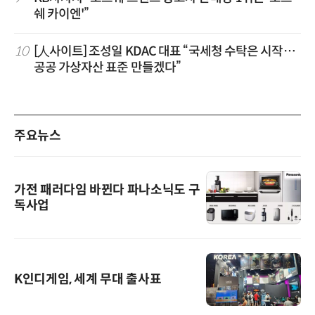
쉐 카이엔'”
10
[人사이트] 조성일 KDAC 대표 “국세청 수탁은 시작…
공공 가상자산 표준 만들겠다”
주요뉴스
가전 패러다임 바뀐다 파나소닉도 구
독사업
K인디게임, 세계 무대 출사표