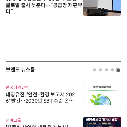
글로벌 출시 늦춘다…“공급망 재편부
터”
브랜드 뉴스룸
한국태양유전
태양유전, '안전·환경 보고서 202
6' 발간…2030년 SBT 수준 온실
가스 감축 추진
인아그룹