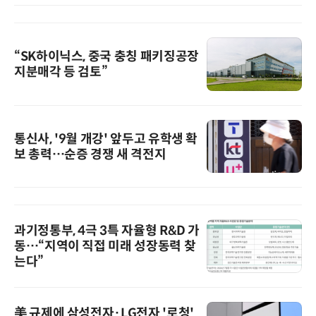
“SK하이닉스, 중국 충칭 패키징공장
지분매각 등 검토”
통신사, '9월 개강' 앞두고 유학생 확
보 총력…순증 경쟁 새 격전지
과기정통부, 4극 3특 자율형 R&D 가
동…“지역이 직접 미래 성장동력 찾
는다”
美 규제에 삼성전자·LG전자 '로청'