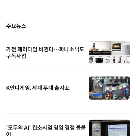
주요뉴스
가전 패러다임 바뀐다…파나소닉도
구독사업
K인디게임, 세계 무대 출사표
'모두의 AI' 컨소시엄 영입 경쟁 불붙
어