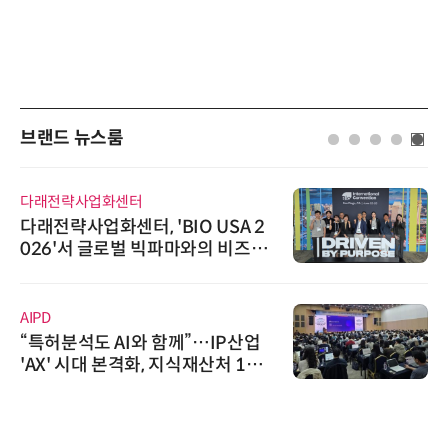
브랜드 뉴스룸
다래전략사업화센터
다래전략사업화센터, 'BIO USA 2
026'서 글로벌 빅파마와의 비즈니
스 미팅 지원…K-바이오 해외 진출
교두보 확보
AIPD
“특허분석도 AI와 함께”…IP산업
'AX' 시대 본격화, 지식재산처 1호
AI IP데이터분석사 탄생