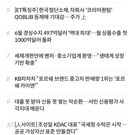
5
[ET특징주] 한국첨단소재, 자회사 '코리아퀀텀'
QOBLIB 등재에 기대감… 주가 上
6
6월 경상수지 497억달러 '역대 최대'…월 상품수출 첫
1000억달러 돌파
7
세제개편안에 벤처·중소기업계 환영…“생태계 성장
기반 확충”
8
KB차차차 “포르쉐 브랜드 중고차 판매량 1위는 '포르
쉐 카이엔'”
9
대출 못 받아 신용 못 쌓는 악순환…서민 신용평가 사
각지대 메운다
10
[人사이트] 조성일 KDAC 대표 “국세청 수탁은 시작…
공공 가상자산 표준 만들겠다”