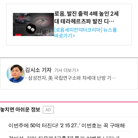
로옴, 발진 출력 4배 높인 2세
대 테라헤르츠파 발진 디바이
스 개발
[로옴세미컨덕터코리아] 뉴스룸
바로가기>
김시소 기자
기사 더보기
삼성전자, 美 국립연구소와 차세대 난방 기술 개발한다
놓치면 아쉬운 정보
AD