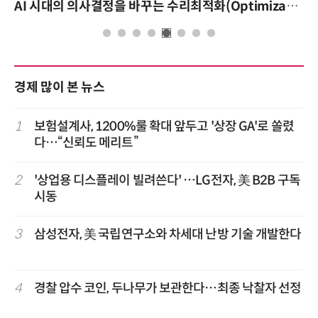
AI 시대의 의사결정을 바꾸는 수리최적화(Optimization): 실제 산업 적용 사례와 활용 전략
경제 많이 본 뉴스
1
보험설계사, 1200%룰 확대 앞두고 '상장 GA'로 쏠렸
다…“신뢰도 메리트”
2
'상업용 디스플레이 빌려쓴다' …LG전자, 美 B2B 구독
시동
3
삼성전자, 美 국립연구소와 차세대 난방 기술 개발한다
4
경찰 압수 코인, 두나무가 보관한다…최종 낙찰자 선정