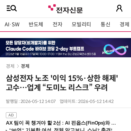
AI·SW
반도체
전자
모빌리티
통신
경제
경제
경제
삼성전자 노조 '이익 15%·상한 해제'
고수…업계 “도미노 리스크” 우려
발행일 : 2026-05-12 14:07
업데이트 : 2026-05-12 14:42
AX 팀이 꼭 챙겨야 할 2선 : AI 핀옵스(FinOps)와 토큰 거버넌스 (8/21 잠실역)