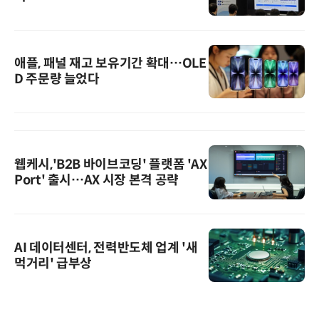
애플, 패널 재고 보유기간 확대…OLE
D 주문량 늘었다
웹케시,'B2B 바이브코딩' 플랫폼 'AX
Port' 출시…AX 시장 본격 공략
AI 데이터센터, 전력반도체 업계 '새
먹거리' 급부상