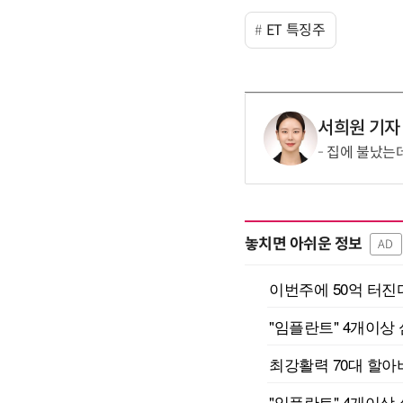
ET 특징주
서희원 기자
집에 불났는데
놓치면 아쉬운 정보
AD