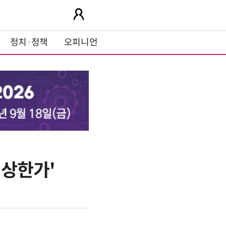
정치·정책
오피니언
'상한가'