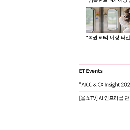
ET Events
"AICC & CX Insight 
[올쇼TV] AI 인프라를 