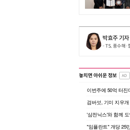
박효주 기자
TS, 풍수해
놓치면 아쉬운 정보
AD