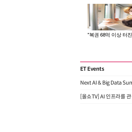
ET Events
Next AI & Big Data
[올쇼TV] AI 인프라를 