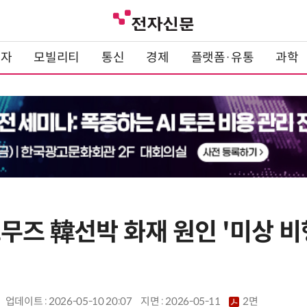
전자
모빌리티
통신
경제
플랫폼·유통
과학
무즈 韓선박 화재 원인 '미상 비
업데이트 : 2026-05-10 20:07
지면 :
2026-05-11
2면