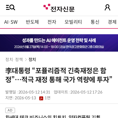
AI·SW
반도체
전자
모빌리티
통신
경제
정치·정책
정치
李대통령 “포퓰리즘적 긴축재정은 함
정”…적극 재정 통해 국가 역량에 투자”
발행일 : 2026-05-12 14:31
업데이트 : 2026-05-12 17:26
지면 :
2026-05-13
1면
차세대 테크 비즈니스의 치트키, 양자컴퓨팅 기회를 선점하라! (8/28 강남역)