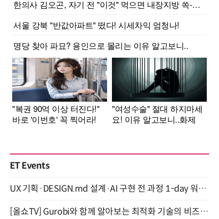
ET Events
UX 기획·DESIGN.md 설계·AI 구현 전 과정 1-day 워크숍 with Claude Code·Codex 9월 15일 개최
[올쇼TV] Gurobi와 함께 알아보는 최적화 기술의 비즈니스 활용 (8월 20일 생방송)