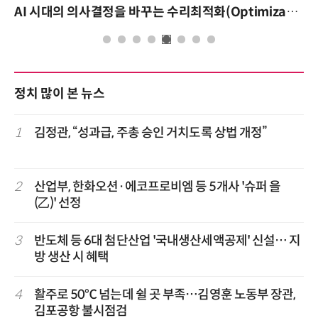
AI 시대의 의사결정을 바꾸는 수리최적화(Optimization): 실제 산업 적용 사례와 활용 전략
정치 많이 본 뉴스
1
김정관, “성과급, 주총 승인 거치도록 상법 개정”
2
산업부, 한화오션·에코프로비엠 등 5개사 '슈퍼 을
(乙)' 선정
3
반도체 등 6대 첨단산업 '국내생산세액공제' 신설… 지
방 생산 시 혜택
4
활주로 50℃ 넘는데 쉴 곳 부족…김영훈 노동부 장관,
김포공항 불시점검