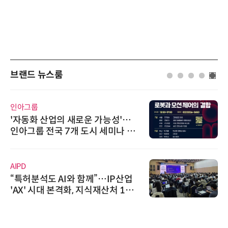
브랜드 뉴스룸
인아그룹
'자동화 산업의 새로운 가능성'…
인아그룹 전국 7개 도시 세미나 페
어 개최
AIPD
“특허분석도 AI와 함께”…IP산업
'AX' 시대 본격화, 지식재산처 1호
AI IP데이터분석사 탄생