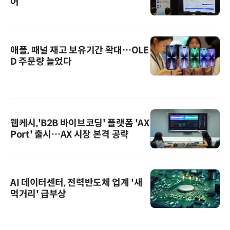
어
애플, 패널 재고 보유기간 확대…OLE
D 주문량 늘었다
웹케시,'B2B 바이브코딩' 플랫폼 'AX
Port' 출시…AX 시장 본격 공략
AI 데이터센터, 전력반도체 업계 '새
먹거리' 급부상