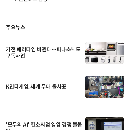
주요뉴스
가전 패러다임 바뀐다…파나소닉도
구독사업
K인디게임, 세계 무대 출사표
'모두의 AI' 컨소시엄 영입 경쟁 불붙