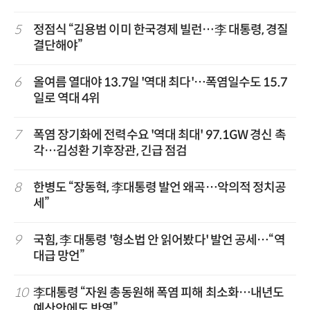
5
정점식 “김용범 이미 한국경제 빌런…李 대통령, 경질
결단해야”
6
올여름 열대야 13.7일 '역대 최다'…폭염일수도 15.7
일로 역대 4위
7
폭염 장기화에 전력수요 '역대 최대' 97.1GW 경신 촉
각…김성환 기후장관, 긴급 점검
8
한병도 “장동혁, 李대통령 발언 왜곡…악의적 정치공
세”
9
국힘, 李 대통령 '형소법 안 읽어봤다' 발언 공세…“역
대급 망언”
10
李대통령 “자원 총동원해 폭염 피해 최소화…내년도
예산안에도 반영”