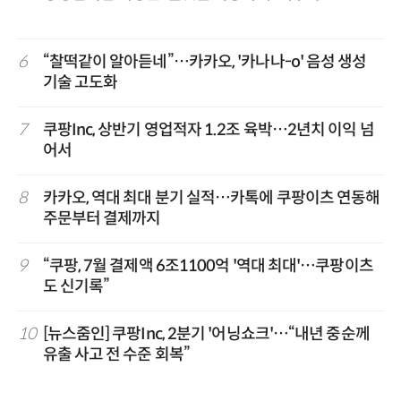
6
“찰떡같이 알아듣네”…카카오, '카나나-o' 음성 생성
기술 고도화
7
쿠팡Inc, 상반기 영업적자 1.2조 육박…2년치 이익 넘
어서
8
카카오, 역대 최대 분기 실적…카톡에 쿠팡이츠 연동해
주문부터 결제까지
9
“쿠팡, 7월 결제액 6조1100억 '역대 최대'…쿠팡이츠
도 신기록”
10
[뉴스줌인] 쿠팡Inc, 2분기 '어닝쇼크'…“내년 중순께
유출 사고 전 수준 회복”