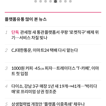
플랫폼유통 많이 본 뉴스
1
단독
관세청 새 통관플랫폼서 쿠팡 '로켓직구' 배제 위
기…서비스 차질 빚나
2
CJ대한통운, 이마트24 택배 다시 맡는다
3
1000원 커피·45㎝ 피자…트레이더스 'T-카페', 이마
트 첫 입점
4
다이소, 강남 3구 매장 1년 새 19개→41개…'박리다
매'로 프리미엄 상권 정조준
5
상생협력법 개정안 '플랫폼 이중족쇄' 채우나