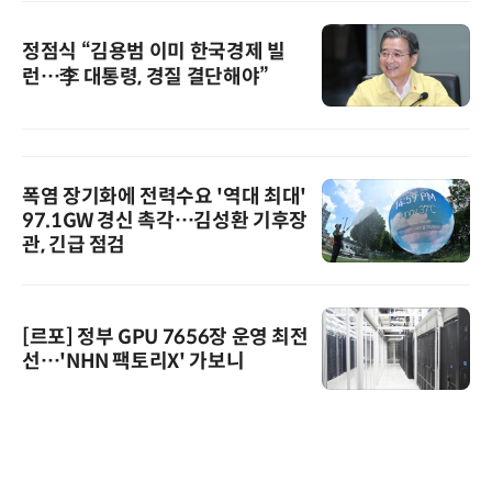
정점식 “김용범 이미 한국경제 빌
런…李 대통령, 경질 결단해야”
폭염 장기화에 전력수요 '역대 최대'
97.1GW 경신 촉각…김성환 기후장
관, 긴급 점검
[르포] 정부 GPU 7656장 운영 최전
선…'NHN 팩토리X' 가보니