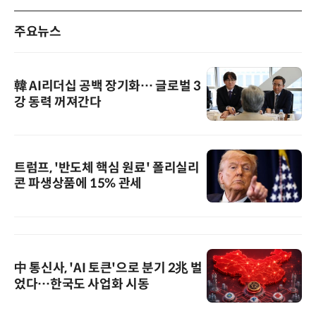
주요뉴스
韓 AI리더십 공백 장기화… 글로벌 3
강 동력 꺼져간다
트럼프, '반도체 핵심 원료' 폴리실리
콘 파생상품에 15% 관세
中 통신사, 'AI 토큰'으로 분기 2兆 벌
었다…한국도 사업화 시동