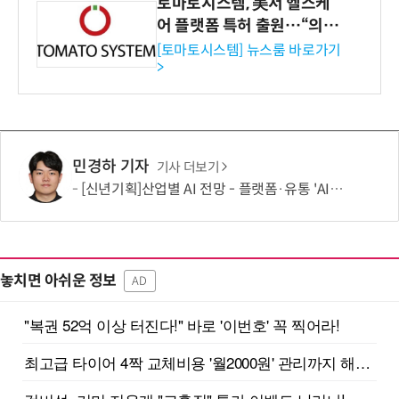
토마토시스템, 美서 헬스케
어 플랫폼 특허 출원…“의료
기관·보험사 공략”
[토마토시스템] 뉴스룸 바로가기
>
민경하 기자
기사 더보기
[신년기획]산업별 AI 전망 - 플랫폼·유통 'AI 에이전트 시대' 개막
놓치면 아쉬운 정보
AD