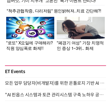
ET Events
모든 업무 담당자(비개발자)를 위한 온톨로지 기반 AI 지식체계 설계 1-day 워크숍 8월 20일 개최
"AI 핀옵스 시스템과 토큰 관리시스템 구축 노하우 공개" 잠실 한국광고문화회관 2층 대회의실 (8/21)