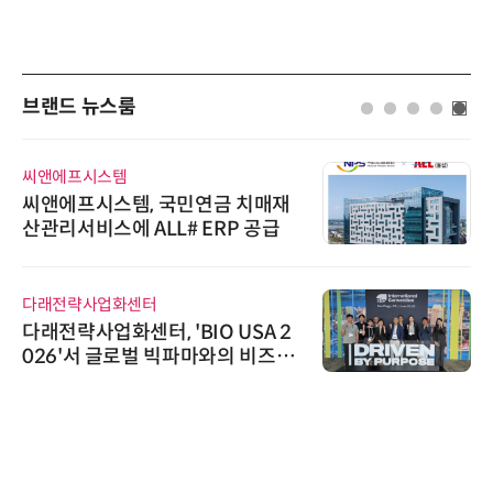
브랜드 뉴스룸
씨앤에프시스템
씨앤에프시스템, 국민연금 치매재
산관리서비스에 ALL# ERP 공급
다래전략사업화센터
다래전략사업화센터, 'BIO USA 2
026'서 글로벌 빅파마와의 비즈니
스 미팅 지원…K-바이오 해외 진출
교두보 확보