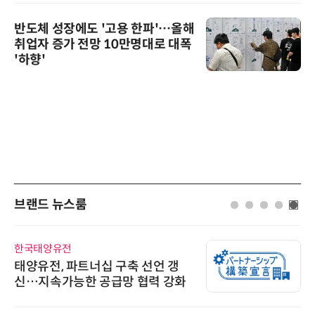
반도체 성장에도 '고용 한파'…올해
취업자 증가 전망 10만명대로 대폭
'하향'
브랜드 뉴스룸
에이블스토어
시놀로지, 1U 백업 어플라이언스
DP5200 출시