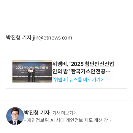
박진형 기자 jin@etnews.com
위엠비, '2025 첨단안전산업
인의 밤' 한국가스안전공사
사장상 수상
[위엠비] 뉴스룸 바로가기>
박진형 기자
기사 더보기
개인정보위, AI 시대 개인정보 제도 개선 착수…국민제안 접수