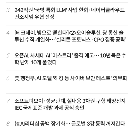
3
242억원 '국방 특화 LLM' 사업 한화·네이버클라우드
컨소시엄 우협 선정
4
[테크데이, 빛으로 通한다]<2>오이솔루션, 광 통신 솔
루션 수직 계열화…'실리콘 포토닉스·CPO 집중 공략'
5
오픈AI, 차세대 AI '아스트라' 출격 예고… 10년묵은 수
학 난제 10개 풀었다
6
美 행정부, AI 모델 '해킹 등 사이버 보안 테스트' 의무화
7
소프트피브이·성균관대, 실내용 3차원 구형 태양전지
IEC 국제표준 개발 과제 공식 승인
8
韓 AI리더십 공백 장기화… 글로벌 3강 동력 꺼져간다