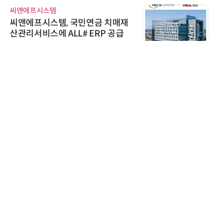
위고페어
위고페어, 서울AI허브 '2026 AI 전
환(AX) 지원사업' 컨소시엄 선정
노보센스
노보센스, PWM 고주파 과도 간섭
난제 극복…차량용 전류 감지 증폭
기