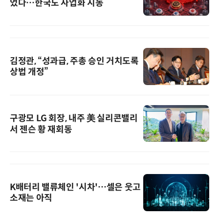
었다…한국도 사업화 시동
김정관, “성과급, 주총 승인 거치도록
상법 개정”
구광모 LG 회장, 내주 美 실리콘밸리
서 젠슨 황 재회동
K배터리 밸류체인 '시차'…셀은 웃고
소재는 아직