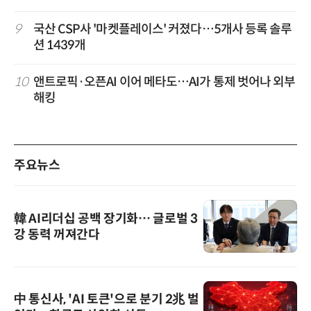
9
국산 CSP사 '마켓플레이스' 커졌다…5개사 등록 솔루
션 1439개
10
앤트로픽·오픈AI 이어 메타도…AI가 통제 벗어나 외부
해킹
주요뉴스
韓 AI리더십 공백 장기화… 글로벌 3
강 동력 꺼져간다
中 통신사, 'AI 토큰'으로 분기 2兆 벌