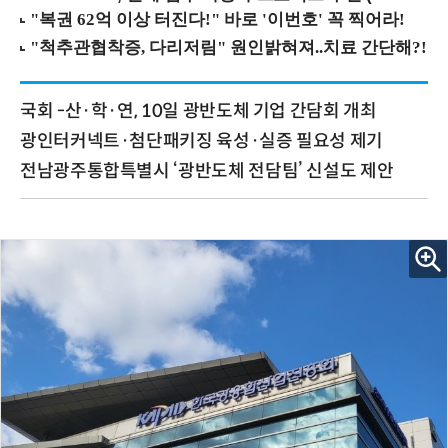
국회 -산·학·연, 10일 광반도체 기업 간담회 개최
광인터커넥트·첨단패키징 육성·실증 필요성 제기
전남광주통합특별시 ‘광반도체 전담팀’ 신설도 제안