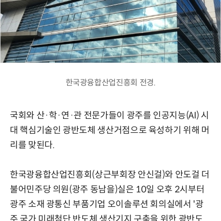
한국광융합산업진흥회 전경.
국회와 산·학·연·관 전문가들이 광주를 인공지능(AI) 시
대 핵심기술인 광반도체 생산거점으로 육성하기 위해 머
리를 맞된다.
한국광융합산업진흥회(상근부회장 안신걸)와 안도걸 더
불어민주당 의원(광주 동남을)실은 10일 오후 2시부터
광주 소재 광통신 부품기업 오이솔루션 회의실에서 '광
주 국가 미래첨단 반도체 생산기지 구축을 위한 광반도