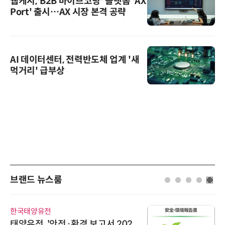
웹케시,'B2B 바이브코딩' 플랫폼 'AX
Port' 출시…AX 시장 본격 공략
AI 데이터센터, 전력반도체 업계 '새
먹거리' 급부상
브랜드 뉴스룸
한국태양유전
태양유전, '안전·환경 보고서 202