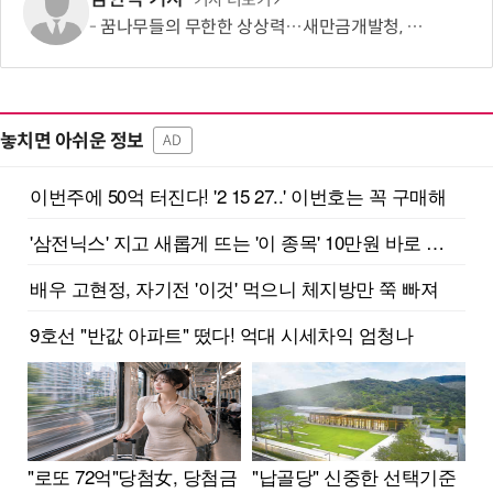
기사 더보기
꿈나무들의 무한한 상상력…새만금개발청, '2026 새만금 가족사랑 그림그리기 대회' 성료
놓치면 아쉬운 정보
AD