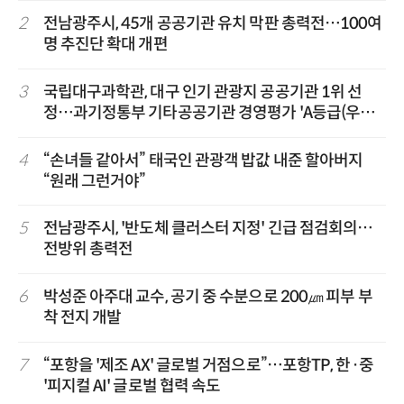
2
전남광주시, 45개 공공기관 유치 막판 총력전…100여
명 추진단 확대 개편
3
국립대구과학관, 대구 인기 관광지 공공기관 1위 선
정…과기정통부 기타공공기관 경영평가 'A등급(우수)'
겹경사
4
“손녀들 같아서” 태국인 관광객 밥값 내준 할아버지
“원래 그런거야”
5
전남광주시, '반도체 클러스터 지정' 긴급 점검회의…
전방위 총력전
6
박성준 아주대 교수, 공기 중 수분으로 200㎛ 피부 부
착 전지 개발
7
“포항을 '제조 AX' 글로벌 거점으로”…포항TP, 한·중
'피지컬 AI' 글로벌 협력 속도