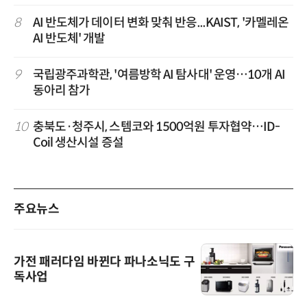
8
AI 반도체가 데이터 변화 맞춰 반응...KAIST, '카멜레온
AI 반도체' 개발
9
국립광주과학관, '여름방학 AI 탐사대' 운영…10개 AI
동아리 참가
10
충북도·청주시, 스템코와 1500억원 투자협약…ID-
Coil 생산시설 증설
주요뉴스
가전 패러다임 바뀐다 파나소닉도 구
독사업