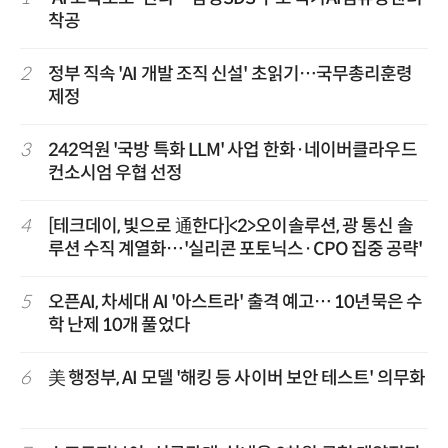
착공
2
정부 직속 'AI 개발 조직 신설' 초읽기…국무총리훈령
제정
3
242억원 '국방 특화 LLM' 사업 한화·네이버클라우드
컨소시엄 우협 선정
4
[테크데이, 빛으로 通한다]<2>오이솔루션, 광 통신 솔
루션 수직 계열화…'실리콘 포토닉스·CPO 집중 공략'
5
오픈AI, 차세대 AI '아스트라' 출격 예고… 10년묵은 수
학 난제 10개 풀었다
6
美 행정부, AI 모델 '해킹 등 사이버 보안 테스트' 의무화