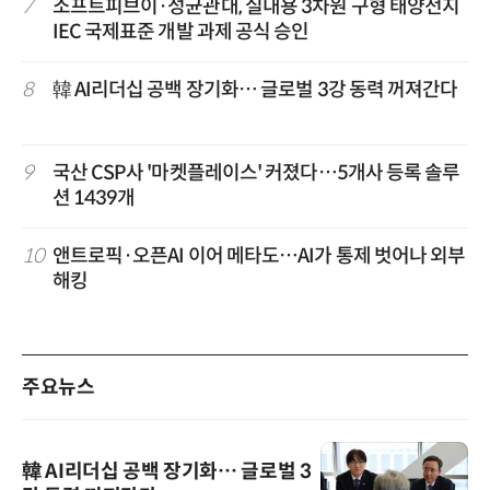
7
소프트피브이·성균관대, 실내용 3차원 구형 태양전지
IEC 국제표준 개발 과제 공식 승인
8
韓 AI리더십 공백 장기화… 글로벌 3강 동력 꺼져간다
9
국산 CSP사 '마켓플레이스' 커졌다…5개사 등록 솔루
션 1439개
10
앤트로픽·오픈AI 이어 메타도…AI가 통제 벗어나 외부
해킹
주요뉴스
韓 AI리더십 공백 장기화… 글로벌 3