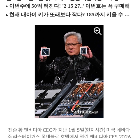
젠슨 황 엔비디아 CEO가 지난 1월 5일(현지시간) 미국 네바다
주 라스베이거스 퐁텐블로 호텔에서 열린 엔비디아 CES 2026