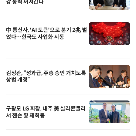
강 동력 꺼져간다
中 통신사, 'AI 토큰'으로 분기 2兆 벌
었다…한국도 사업화 시동
김정관, “성과급, 주총 승인 거치도록
상법 개정”
구광모 LG 회장, 내주 美 실리콘밸리
서 젠슨 황 재회동