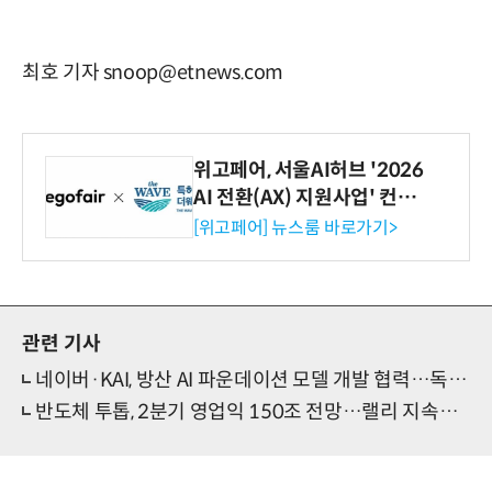
최호 기자 snoop@etnews.com
위고페어, 서울AI허브 '2026
AI 전환(AX) 지원사업' 컨소
시엄 선정
[위고페어] 뉴스룸 바로가기>
관련 기사
네이버·KAI, 방산 AI 파운데이션 모델 개발 협력…독자 기술로 '소버린' 구현
반도체 투톱, 2분기 영업익 150조 전망…랠리 지속성 시험대