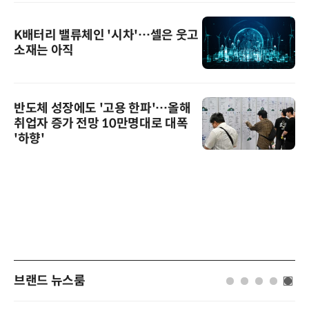
K배터리 밸류체인 '시차'…셀은 웃고
소재는 아직
반도체 성장에도 '고용 한파'…올해
취업자 증가 전망 10만명대로 대폭
'하향'
브랜드 뉴스룸