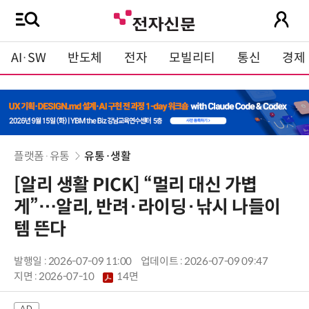
AI·SW
반도체
전자
모빌리티
통신
경제
플랫폼·유통
유통·생활
[알리 생활 PICK] “멀리 대신 가볍
게”…알리, 반려·라이딩·낚시 나들이
템 뜬다
발행일 : 2026-07-09 11:00
업데이트 : 2026-07-09 09:47
지면 :
2026-07-10
14면