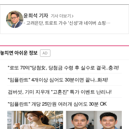
윤희석 기자
기사 더보기
고려은단, 트로트 가수 '신성'과 네이버 쇼핑라이브 켠다
놓치면 아쉬운 정보
AD