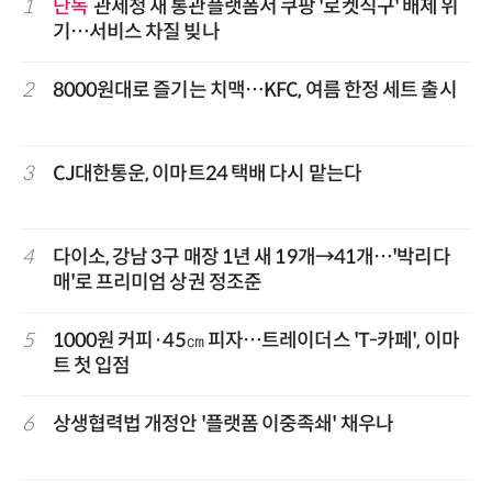
1
단독
관세청 새 통관플랫폼서 쿠팡 '로켓직구' 배제 위
기…서비스 차질 빚나
2
8000원대로 즐기는 치맥…KFC, 여름 한정 세트 출시
3
CJ대한통운, 이마트24 택배 다시 맡는다
4
다이소, 강남 3구 매장 1년 새 19개→41개…'박리다
매'로 프리미엄 상권 정조준
5
1000원 커피·45㎝ 피자…트레이더스 'T-카페', 이마
트 첫 입점
6
상생협력법 개정안 '플랫폼 이중족쇄' 채우나