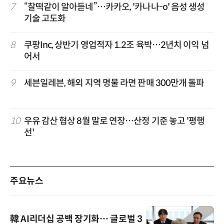
7
“찰떡같이 알아듣네”…카카오, '카나나-o' 음성 생성
기술 고도화
8
쿠팡Inc, 상반기 영업적자 1.2조 육박…2년치 이익 넘
어서
9
세븐일레븐, 해외 지역 명물 라면 판매 300만개 돌파
10
우유 감산 협상 8월 말로 연장…산정 기준 놓고 '평행
선'
주요뉴스
韓 AI리더십 공백 장기화… 글로벌 3