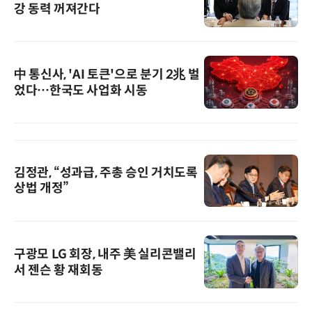
강 동력 꺼져간다
中 통신사, 'AI 토큰'으로 분기 2兆 벌
었다…한국도 사업화 시동
김정관, “성과급, 주총 승인 거치도록
상법 개정”
구광모 LG 회장, 내주 美 실리콘밸리
서 젠슨 황 재회동