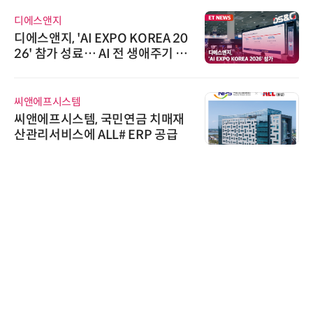
다래전략사업화센터
다래전략사업화센터, 'BIO USA 2
026'서 글로벌 빅파마와의 비즈니
스 미팅 지원…K-바이오 해외 진출
교두보 확보
위고페어
위고페어, 서울AI허브 '2026 AI 전
환(AX) 지원사업' 컨소시엄 선정
인아그룹
'자동화 산업의 새로운 가능성'…
인아그룹 전국 7개 도시 세미나 페
어 개최