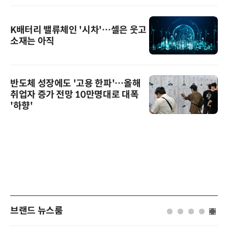
K배터리 밸류체인 '시차'…셀은 웃고
소재는 아직
반도체 성장에도 '고용 한파'…올해
취업자 증가 전망 10만명대로 대폭
'하향'
브랜드 뉴스룸