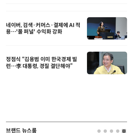
네이버, 검색·커머스·결제에 AI 적
용…'풀 퍼널' 수익화 강화
정점식 “김용범 이미 한국경제 빌
런…李 대통령, 경질 결단해야”
브랜드 뉴스룸