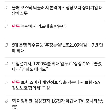
1
올해 코스닥 퇴출러시 본격화…상장보다 상폐기업 더
많아질듯
2
단독
쿠팡에서 카드대출 받는다
3
5대 은행 회수불능 '추정손실' 1조2109억원 …7년 만
에 최대
4
보험설계사, 1200%룰 확대 앞두고 '상장 GA'로 쏠렸
다…“신뢰도 메리트”
5
단독
보험 소비자 개인정보 유출 막는다…'보험·GA
정보보호 협의체' 구성
6
'게이밍위크' 삼성전자-LG전자 유럽서 TV·모니터 '大
戰'