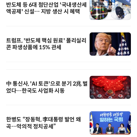
반도체 등 6대 첨단산업 '국내생산세
액공제' 신설… 지방 생산 시 혜택
트럼프, '반도체 핵심 원료' 폴리실리
콘 파생상품에 15% 관세
中 통신사, 'AI 토큰'으로 분기 2兆 벌
었다…한국도 사업화 시동
한병도 “장동혁, 李대통령 발언 왜
곡…악의적 정치공세”