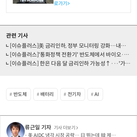
로가기>
-바이오 해외 진출 교두보 확
보
관련 기사
[이슈플러스]美 금리인하, 정부 모니터링 강화…내수 반전에 수출 기대감 ↑
[이슈플러스]'통화정책 전환기' 반도체에서 바이오·금융주로 증시 주도주도 전환
[이슈플러스] 한은 다음 달 금리인하 가능성↑···'가계부채'에 속도조절 할 듯
반도체
배터리
전기차
AI
류근일 기자
기사 더보기
美 AIDC 냉각 시장 공략… 日 뛰는데 韓 제자리