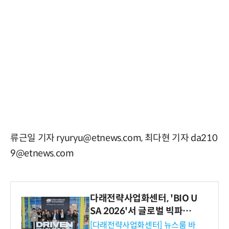
류근일 기자 ryuryu@etnews.com, 최다현 기자 da210
9@etnews.com
다래전략사업화센터, 'BIO U
SA 2026'서 글로벌 빅파마
와의 비즈니스 미팅 지원…K
[다래전략사업화센터] 뉴스룸 바