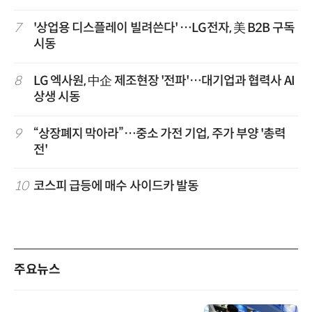
7
'상업용 디스플레이 빌려쓴다' …LG전자, 美 B2B 구독
시동
8
LG 엑사원, 中企 제조현장 '전파'…대기업과 협력사 AI
상생 시동
9
“상장폐지 막아라”…중소 가전 기업, 주가 부양 '총력
전'
10
코스피 급등에 매수 사이드카 발동
주요뉴스