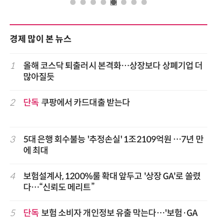
경제 많이 본 뉴스
1
올해 코스닥 퇴출러시 본격화…상장보다 상폐기업 더
많아질듯
2
단독
쿠팡에서 카드대출 받는다
3
5대 은행 회수불능 '추정손실' 1조2109억원 …7년 만
에 최대
4
보험설계사, 1200%룰 확대 앞두고 '상장 GA'로 쏠렸
다…“신뢰도 메리트”
5
단독
보험 소비자 개인정보 유출 막는다…'보험·GA