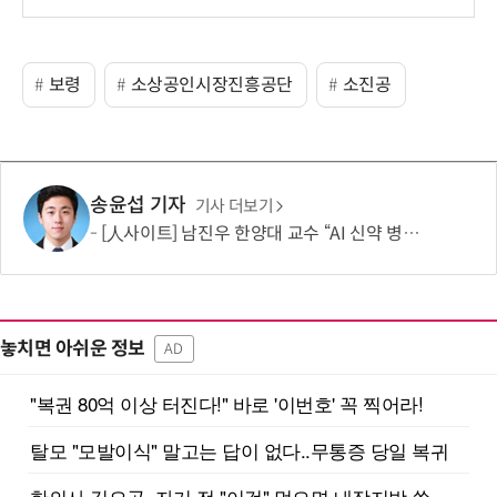
보령
소상공인시장진흥공단
소진공
송윤섭 기자
기사 더보기
[人사이트] 남진우 한양대 교수 “AI 신약 병목, K-문샷으로 극복해 개발 속도 10배 향상”
놓치면 아쉬운 정보
AD