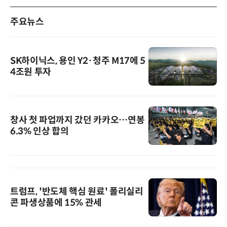
주요뉴스
SK하이닉스, 용인 Y2·청주 M17에 5
4조원 투자
창사 첫 파업까지 갔던 카카오…연봉
6.3% 인상 합의
트럼프, '반도체 핵심 원료' 폴리실리
콘 파생상품에 15% 관세