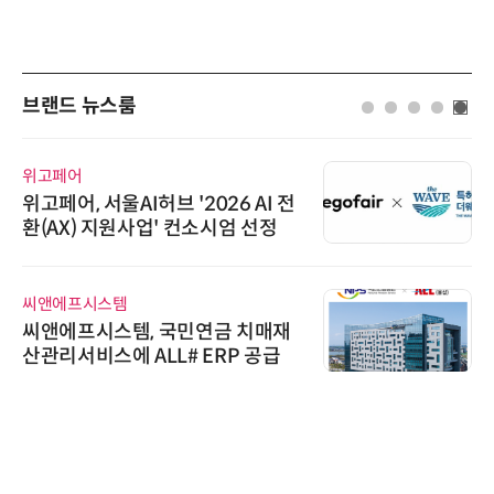
브랜드 뉴스룸
비쉐이
I 전
비쉐이, 모든 주요 리모컨 코드 지
정
원하는 TSOP15300 시리즈 IR 
신기 출시
슈퍼솔루션
매재
슈퍼솔루션, 2026 Next-Gen AI 
급
ooling Summit 성황리 성료
와이즈스톤
와이즈스톤, 마틸로에이아이의 '
티모달 생물자원 빅데이터'에 DQ