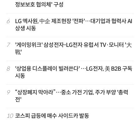
정보보호 협의체' 구성
6
LG 엑사원, 中企 제조현장 '전파'…대기업과 협력사 AI
상생 시동
7
'게이밍위크' 삼성전자-LG전자 유럽서 TV·모니터 '大
戰'
8
'상업용 디스플레이 빌려쓴다' …LG전자, 美 B2B 구독
시동
9
“상장폐지 막아라”…중소 가전 기업, 주가 부양 '총력
전'
10
코스피 급등에 매수 사이드카 발동