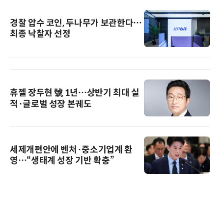
경찰 압수 코인, 두나무가 보관한다…
최종 낙찰자 선정
휴젤 장두현 號 1년…상반기 최대 실
적·글로벌 성장 본궤도
세제개편안에 벤처·중소기업계 환
영…“생태계 성장 기반 확충”