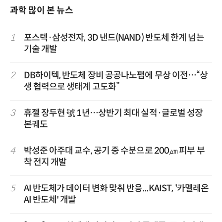
과학 많이 본 뉴스
1
포스텍·삼성전자, 3D 낸드(NAND) 반도체 한계 넘는
기술 개발
2
DB하이텍, 반도체 장비 공공나노팹에 무상 이전…“상
생 협력으로 생태계 고도화”
3
휴젤 장두현 號 1년…상반기 최대 실적·글로벌 성장
본궤도
4
박성준 아주대 교수, 공기 중 수분으로 200㎛ 피부 부
착 전지 개발
5
AI 반도체가 데이터 변화 맞춰 반응...KAIST, '카멜레온
AI 반도체' 개발