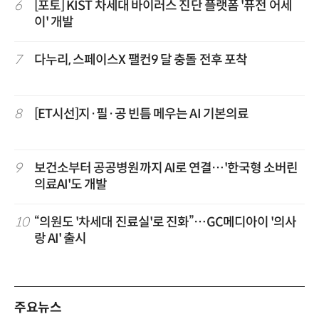
6
[포토] KIST 차세대 바이러스 진단 플랫폼 '퓨전 어세
이' 개발
7
다누리, 스페이스X 팰컨9 달 충돌 전후 포착
8
[ET시선]지·필·공 빈틈 메우는 AI 기본의료
9
보건소부터 공공병원까지 AI로 연결…'한국형 소버린
의료AI'도 개발
10
“의원도 '차세대 진료실'로 진화”…GC메디아이 '의사
랑 AI' 출시
주요뉴스