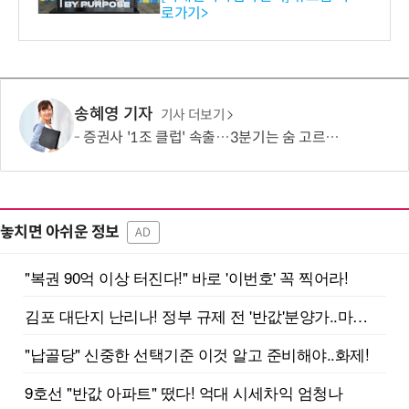
로가기>
-바이오 해외 진출 교두보 확
보
송혜영 기자
기사 더보기
증권사 '1조 클럽' 속출…3분기는 숨 고르기 전망
놓치면 아쉬운 정보
AD