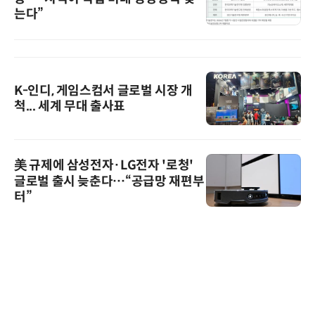
는다”
K-인디, 게임스컴서 글로벌 시장 개
척... 세계 무대 출사표
美 규제에 삼성전자·LG전자 '로청'
글로벌 출시 늦춘다…“공급망 재편부
터”