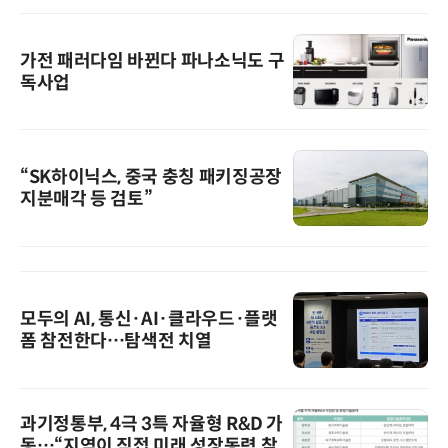
가전 패러다임 바뀐다 파나소닉도 구
독사업
“SK하이닉스, 중국 충칭 패키징공장
지분매각 등 검토”
모두의 AI, 통신·AI·클라우드·플랫
폼 참전한다…탐색전 치열
과기정통부, 4극 3특 자율형 R&D 가
동…“지역이 직접 미래 성장동력 찾