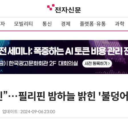
전자
모빌리티
통신
경제
플랫폼·유통
과학
진”…필리핀 밤하늘 밝힌 '불덩어
업데이트 : 2024-09-06 23:00