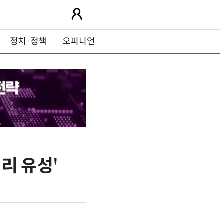
정치·정책
오피니언
리 유성'