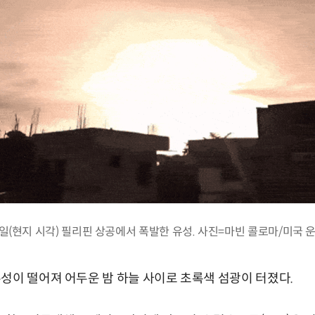
4일(현지 시각) 필리핀 상공에서 폭발한 유성. 사진=마빈 콜로마/미국 
성이 떨어져 어두운 밤 하늘 사이로 초록색 섬광이 터졌다.