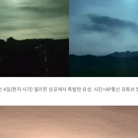
 4일(현지 시각) 필리핀 상공에서 폭발한 유성. 사진=AP통신 유튜브