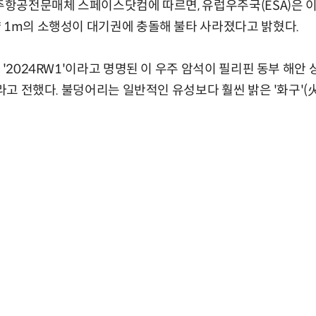
우주항공전문매체 스페이스닷컴에 따르면, 유럽우주국(ESA)은 이날
 1m의 소행성이 대기권에 충돌해 불타 사라졌다고 밝혔다.
 '2024RW1'이라고 명명된 이 우주 암석이 필리핀 동부 해안 
라고 전했다. 불덩어리는 일반적인 유성보다 훨씬 밝은 '화구'(火球;