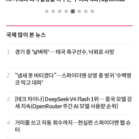
국제 많이 본 뉴스
1
경기 중 '날벼락'… 태국 축구선수, 낙뢰로 사망
2
“냄새 못 버티겠다”…스파이더맨 상영 중 방귀 '수백명
코 막고 대피'
3
[테크 차이나] DeepSeek V4 Flash 1위… 중국 모델 강
세 지속(OpenRouter 주간 AI 모델 사용량 순위)
4
거미줄 쏘고 자동 회수까지…현실판 스파이더맨 웹 슈
터