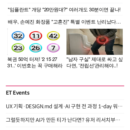
ET Events
UX 기획·DESIGN.md 설계·AI 구현 전 과정 1-day 워크숍 with Claude Code·Codex 9월 15일 개최
그럴듯하지만 AI가 만든 티가 난다면? 유저 리서치부터 배포까지! (9/15)