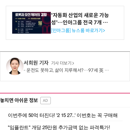
'자동화 산업의 새로운 가능
성'…인아그룹 전국 7개 도
시 세미나 페어 개최
[인아그룹] 뉴스룸 바로가기>
서희원 기자
기사 더보기
운전도 못하고, 삶이 지루해서?…97세 英 할머니, 비행기 날개에 매달렸다
놓치면 아쉬운 정보
AD