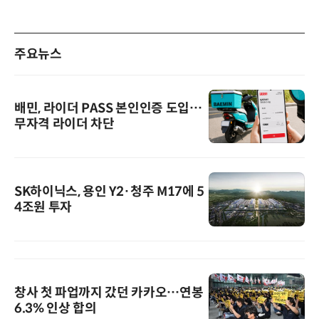
주요뉴스
배민, 라이더 PASS 본인인증 도입…
무자격 라이더 차단
SK하이닉스, 용인 Y2·청주 M17에 5
4조원 투자
창사 첫 파업까지 갔던 카카오…연봉
6.3% 인상 합의