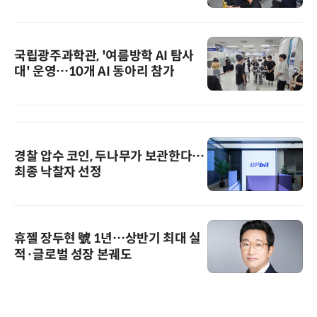
국립광주과학관, '여름방학 AI 탐사
대' 운영…10개 AI 동아리 참가
경찰 압수 코인, 두나무가 보관한다…
최종 낙찰자 선정
휴젤 장두현 號 1년…상반기 최대 실
적·글로벌 성장 본궤도