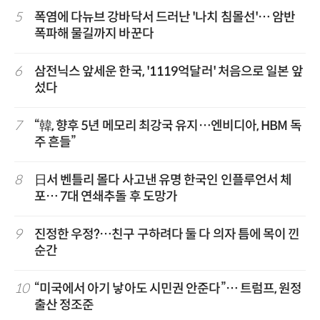
5
폭염에 다뉴브 강바닥서 드러난 '나치 침몰선'… 암반
폭파해 물길까지 바꾼다
6
삼전닉스 앞세운 한국, '1119억달러' 처음으로 일본 앞
섰다
7
“韓, 향후 5년 메모리 최강국 유지…엔비디아, HBM 독
주 흔들”
8
日서 벤틀리 몰다 사고낸 유명 한국인 인플루언서 체
포… 7대 연쇄추돌 후 도망가
9
진정한 우정?…친구 구하려다 둘 다 의자 틈에 목이 낀
순간
10
“미국에서 아기 낳아도 시민권 안준다”… 트럼프, 원정
출산 정조준