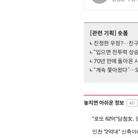
[관련 기획]
숏폼
진정한 우정?…친구 
“입으면 전투력 상
70년 만에 돌아온
“계속 쫓아왔다”…
놓치면 아쉬운 정보
AD