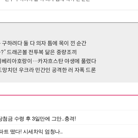
구하려다 둘 다 의자 틈에 목이 낀 순간
승?” 드래곤볼 전투복 닮은 중량조끼
 시베리아호랑이…카자흐스탄 야생에 풀렸다
도망치던 우크라 민간인 공격한 러 자폭 드론