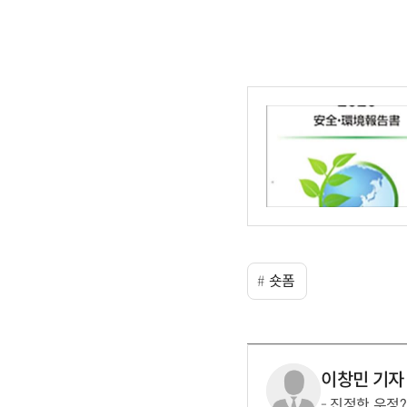
숏폼
이창민 기자
진정한 우정?