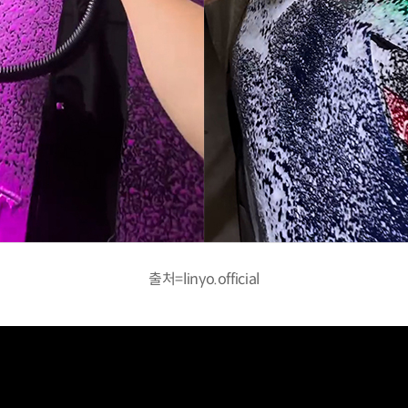
출처=linyo.official