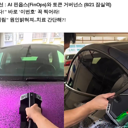
 : AI 핀옵스(FinOps)와 토큰 거버넌스 (8/21 잠실역)