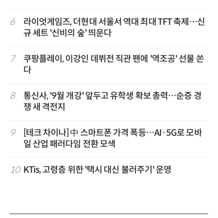
6
라이엇게임즈, 더현대 서울서 역대 최대 TFT 축제…신
규 세트 '신비의 숲' 띄운다
7
쿠팡플레이, 이강인 데뷔전 직관 팬에 '역조공' 선물 쏜
다
8
통신사, '9월 개강' 앞두고 유학생 확보 총력…순증 경
쟁 새 격전지
9
[테크 차이나] 中 스마트폰 가격 폭등…AI·5G로 모바
일 산업 패러다임 전환 모색
10
KTis, 고령층 위한 '택시 대신 불러주기' 운영