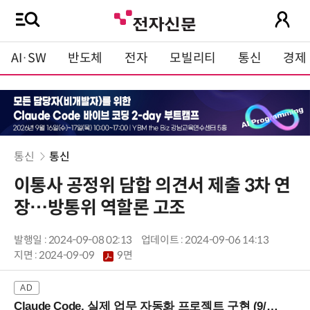
AI·SW
반도체
전자
모빌리티
통신
경제
통신
통신
이통사 공정위 담합 의견서 제출 3차 연
장…방통위 역할론 고조
발행일 : 2024-09-08 02:13
업데이트 : 2024-09-06 14:13
지면 :
2024-09-09
9면
Claude Code, 실제 업무 자동화 프로젝트 구현 (9/16 ~17 강남역)