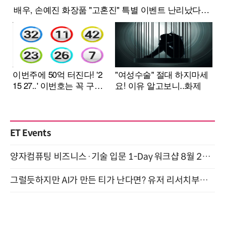
ET Events
양자컴퓨팅 비즈니스·기술 입문 1-Day 워크샵 8월 28일 개최
그럴듯하지만 AI가 만든 티가 난다면? 유저 리서치부터 배포까지! (9/15)