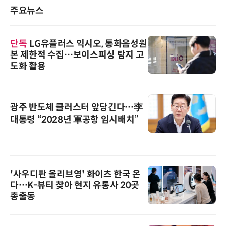
주요뉴스
단독
LG유플러스 익시오, 통화음성원
본 제한적 수집…보이스피싱 탐지 고
도화 활용
광주 반도체 클러스터 앞당긴다…李
대통령 “2028년 軍공항 임시배치”
'사우디판 올리브영' 화이츠 한국 온
다…K-뷰티 찾아 현지 유통사 20곳
총출동