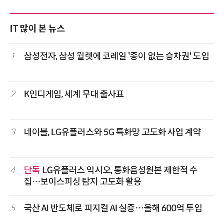
IT 많이 본 뉴스
1
삼성전자, 삼성 월렛에 코레일 '종이 없는 승차권' 도입
2
K인디게임, 세계 무대 출사표
3
네이블, LG유플러스와 5G 특화망 고도화 사업 계약
4
단독
LG유플러스 익시오, 통화음성원본 제한적 수
집…보이스피싱 탐지 고도화 활용
5
국산 AI 반도체로 피지컬 AI 실증…올해 600억 투입