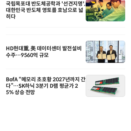
국립목포대 반도체공학과 '선견지명',
대한민국 반도체 영토를 호남으로 넓
히다
HD현대重, 美 데이터센터 발전설비
수주…9560억 규모
BofA “메모리 초호황 2027년까지 간
다”…SK하닉 3분기 D램 평균가 2
5% 상승 전망