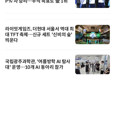
P%'차 승리…누적 득표도 金 1위
라이엇게임즈, 더현대 서울서 역대 최
대 TFT 축제…신규 세트 '신비의 숲'
띄운다
국립광주과학관, '여름방학 AI 탐사
대' 운영…10개 AI 동아리 참가