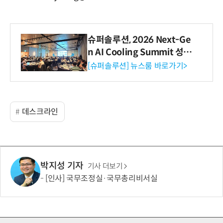
슈퍼솔루션, 2026 Next-Ge
n AI Cooling Summit 성황
리 성료
[슈퍼솔루션] 뉴스룸 바로가기>
데스크라인
박지성 기자
기사 더보기
[인사] 국무조정실·국무총리비서실