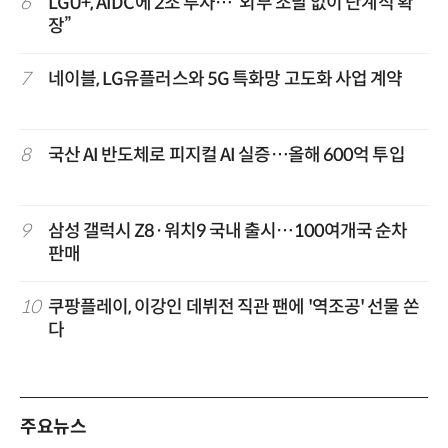
6
LGU+, AIDC에 2조 투자…“외부 조달 없이 단계적 확
장”
7
네이블, LG유플러스와 5G 특화망 고도화 사업 계약
8
국산 AI 반도체로 피지컬 AI 실증…올해 600억 투입
9
삼성 갤럭시 Z8·워치9 국내 출시…100여개국 순차
판매
10
쿠팡플레이, 이강인 데뷔전 직관 팬에 '역조공' 선물 쏜
다
주요뉴스