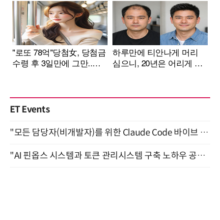
ET Events
"모든 담당자(비개발자)를 위한 Claude Code 바이브 코딩 2-day 부트캠프" 9월 16~17일 개최
"AI 핀옵스 시스템과 토큰 관리시스템 구축 노하우 공개" 잠실 한국광고문화회관 2층 대회의실 (8/21)