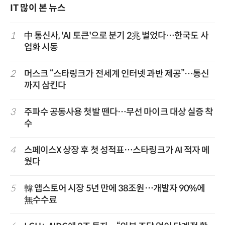
IT 많이 본 뉴스
1
中 통신사, 'AI 토큰'으로 분기 2兆 벌었다…한국도 사
업화 시동
2
머스크 “스타링크가 전세계 인터넷 과반 제공”…통신
까지 삼킨다
3
주파수 공동사용 첫발 뗀다…무선 마이크 대상 실증 착
수
4
스페이스X 상장 후 첫 성적표…스타링크가 AI 적자 메
웠다
5
韓 앱스토어 시장 5년 만에 38조원…개발자 90%에
無수수료