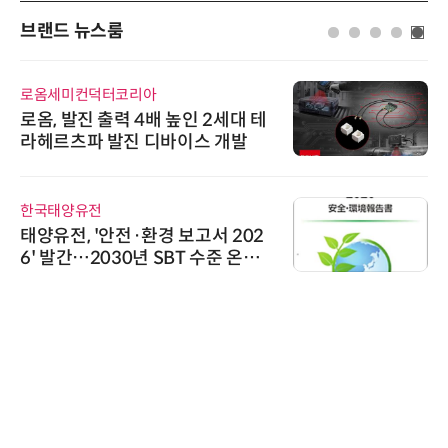
브랜드 뉴스룸
로옴세미컨덕터코리아
로옴, 발진 출력 4배 높인 2세대 테
라헤르츠파 발진 디바이스 개발
한국태양유전
태양유전, '안전·환경 보고서 202
6' 발간…2030년 SBT 수준 온실
가스 감축 추진