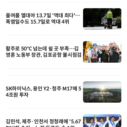
올여름 열대야 13.7일 '역대 최다'…
폭염일수도 15.7일로 역대 4위
활주로 50℃ 넘는데 쉴 곳 부족…김
영훈 노동부 장관, 김포공항 불시점검
SK하이닉스, 용인 Y2·청주 M17에 5
4조원 투자
김민석, 제주·인천서 정청래에 '5.67