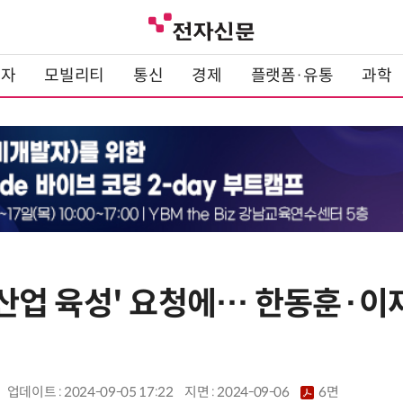
전자
모빌리티
통신
경제
플랫폼·유통
과학
I 산업 육성' 요청에… 한동훈·
업데이트 : 2024-09-05 17:22
지면 :
2024-09-06
6면