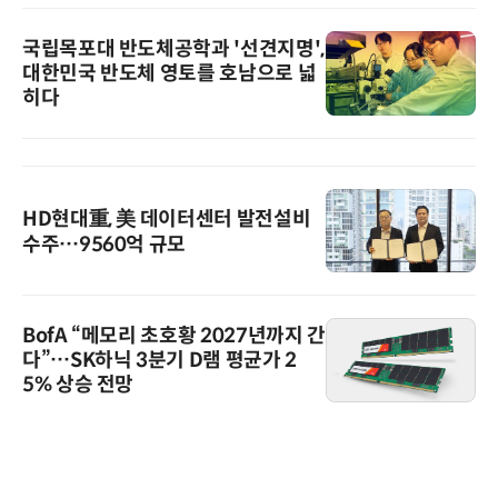
국립목포대 반도체공학과 '선견지명',
대한민국 반도체 영토를 호남으로 넓
히다
HD현대重, 美 데이터센터 발전설비
수주…9560억 규모
BofA “메모리 초호황 2027년까지 간
다”…SK하닉 3분기 D램 평균가 2
5% 상승 전망