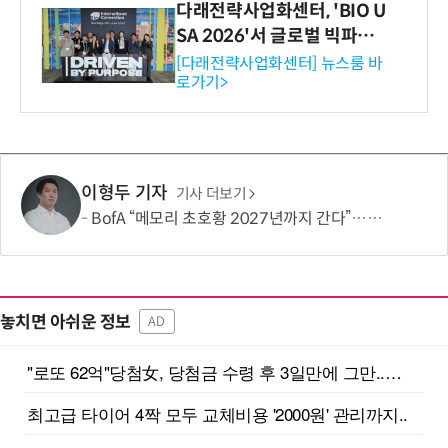
다래전략사업화센터, 'BIO U
SA 2026'서 글로벌 빅파마
와의 비즈니스 미팅 지원…K
[다래전략사업화센터] 뉴스룸 바
로가기>
-바이오 해외 진출 교두보 확
보
이형두 기자
기사 더보기
BofA “메모리 초호황 2027년까지 간다”…SK하닉 3분기 D램 평균가 25% 상승 전망
놓치면 아쉬운 정보
AD