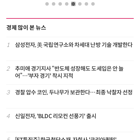
경제 많이 본 뉴스
1
삼성전자, 美 국립연구소와 차세대 난방 기술 개발한다
2
추미애 경기지사 “반도체 성장해도 도세입은 안 늘
어”…'부자 경기' 착시 지적
3
경찰 압수 코인, 두나무가 보관한다…최종 낙찰자 선정
4
신일전자, 'BLDC 리모컨 선풍기' 출시
5
[ET특징주] 한국첨단소재, 자회사 '코리아퀀텀'