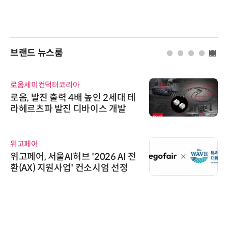
브랜드 뉴스룸
로옴세미컨덕터코리아
로옴, 발진 출력 4배 높인 2세대 테
라헤르츠파 발진 디바이스 개발
위고페어
위고페어, 서울AI허브 '2026 AI 전
환(AX) 지원사업' 컨소시엄 선정