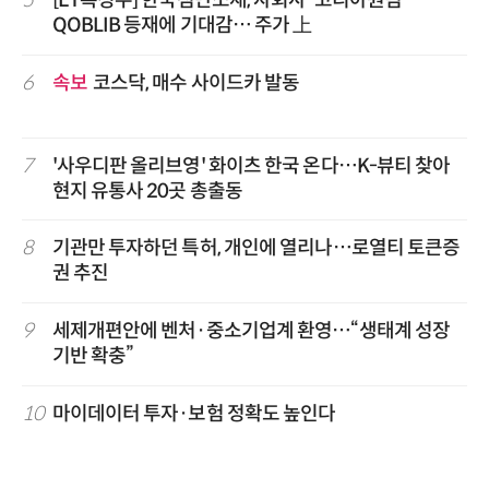
QOBLIB 등재에 기대감… 주가 上
6
속보
코스닥, 매수 사이드카 발동
7
'사우디판 올리브영' 화이츠 한국 온다…K-뷰티 찾아
현지 유통사 20곳 총출동
8
기관만 투자하던 특허, 개인에 열리나…로열티 토큰증
권 추진
9
세제개편안에 벤처·중소기업계 환영…“생태계 성장
기반 확충”
10
마이데이터 투자·보험 정확도 높인다