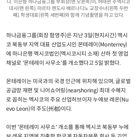
다. 이은형 하나금융그룹 부회장(맨 오른쪽)이, 허태완 주멕시코
대사(맨 왼쪽), 마르타 멘도사 베르나디노 교장수녀(왼쪽 두번
째), 학생대표(왼쪽 세번째)와 함께 기념촬영을 하고 있다.
하나금융그룹(회장 함영주)은 지난 3일(현지시간) 멕시
코 북동부 지역 대표 산업도시인 몬테레이(Monterrey)
에 하나은행 멕시코법인(멕시코시티 소재) 산하 첫 영업
채널로 '몬테레이 사무소'를 개소했다고 5일 밝혔다.
몬테레이는 미국과의 국경 인근에 위치해 있으며, 글로벌
공급망 재편 및 니어쇼어링(nearshoring) 최대 수혜지
로 꼽히는 멕시코의 주요 산업허브이자 누에보 레온(Nu
evo Leon)의 주도(州都)이다.
이번 '몬테레이 사무소' 개소를 통해 멕시코 북동부 누에
보 레온 지역에 진출한 한국계 자동차부품 회사 등 기업