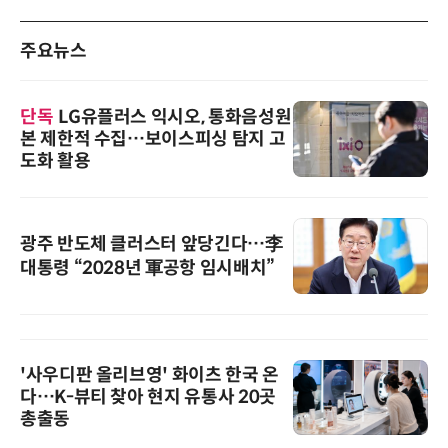
주요뉴스
단독
LG유플러스 익시오, 통화음성원
본 제한적 수집…보이스피싱 탐지 고
도화 활용
광주 반도체 클러스터 앞당긴다…李
대통령 “2028년 軍공항 임시배치”
'사우디판 올리브영' 화이츠 한국 온
다…K-뷰티 찾아 현지 유통사 20곳
총출동