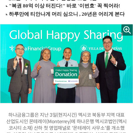
하나금융그룹은 지난 3일(현지시간) 멕시코 북동부 지역 대표
산업도시인 몬테레이(Monterrey)에 하나은행 멕시코법인(멕시
코시티 소재) 산하 첫 영업채널로 '몬테레이 사무소'를 개소했