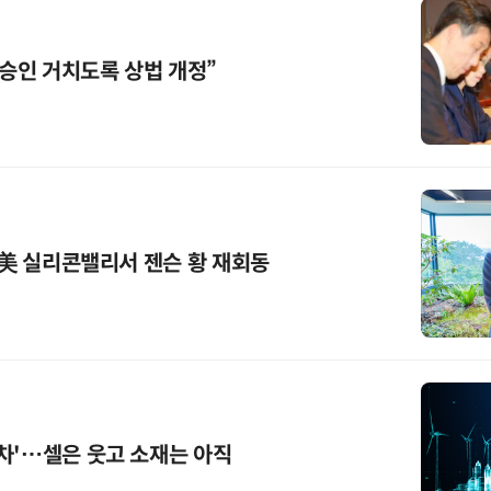
 승인 거치도록 상법 개정”
주 美 실리콘밸리서 젠슨 황 재회동
차'…셀은 웃고 소재는 아직