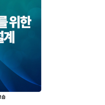
크숍
AI 핀옵스 실전 세미나: 폭증하는