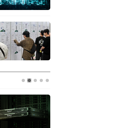
AIPD
“특허분석도 AI와 함께”…IP산업 
IP데이터분석사 탄생