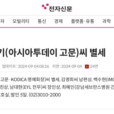
전자
모빌리티
통신
경제
플랫폼·유통
과학
석기(아시아투데이 고문)씨 별세
업데이트 : 2024-09-04 08:26
지면 :
2024-09-04
24면
KODICA 명예회장)씨 별세, 김영희씨 남편상, 백수현(IMG Art
부친상, 남대현(EYL 전무)씨 장인상, 최혜인(강남세브란스병원 
, 발인 5일. (02)3010-2000