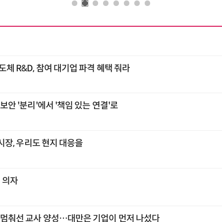
도체 R&D, 참여 대기업 파격 혜택 줘라
융보안 '분리'에서 '책임 있는 연결'로
각 시장, 우리도 현지 대응을
빈 의자
, 멈춰선 교사 양성…대만은 기업이 먼저 나섰다