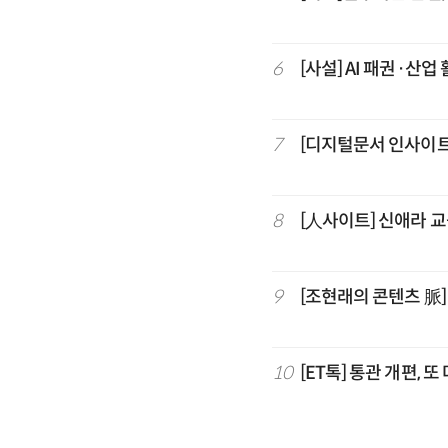
6
[사설] AI 패권·산업
7
[디지털문서 인사이트
8
[人사이트] 신애라 
9
[조현래의 콘텐츠 脈
10
[ET톡] 통관 개편, 