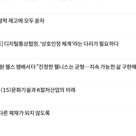
 활력 제고에 모두 쏟자
] 디지털통상협정, '상호인정 체계'라는 다리가 필요하다
교원 웰스 앰배서더 “진정한 웰니스는 균형…지속 가능한 삶 구현해
] 〈15〉문화기술과 K컬처산업의 미래
또 다른 제재가 되지 않도록