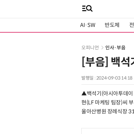
AI·SW
반도체
오피니언
인사·부음
[부음] 백
발행일 : 2024-09-03 14:18
▲백석기(아시아투데이 고문·
현(LF 마케팅 팀장)씨 
울아산병원 장례식장 31호실