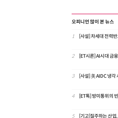
오피니언 많이 본 뉴스
1
[사설] 차세대 전력반
2
[ET시론] AI시대 금
3
[사설] 美 AIDC 냉
4
[ET톡] 방미통위의 
5
[기고]질주하는 산업