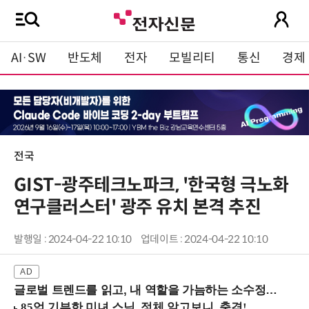
AI·SW
반도체
전자
모빌리티
통신
경제
전국
GIST-광주테크노파크, '한국형 극노화
연구클러스터' 광주 유치 본격 추진
발행일 : 2024-04-22 10:10
업데이트 : 2024-04-22 10:10
글로벌 트렌드를 읽고, 내 역할을 가늠하는 소수정예 실습 워크숍 (8/28 신논현역)