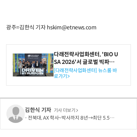
광주=김한식 기자 hskim@etnews.com
다래전략사업화센터, 'BIO U
SA 2026'서 글로벌 빅파마
와의 비즈니스 미팅 지원…K
[다래전략사업화센터] 뉴스룸 바
로가기>
-바이오 해외 진출 교두보 확
보
김한식 기자
기사 더보기
전북대, AX 학사~박사까지 8년→최단 5.5년 가능…톱 100 AI 특화대학원 도약도