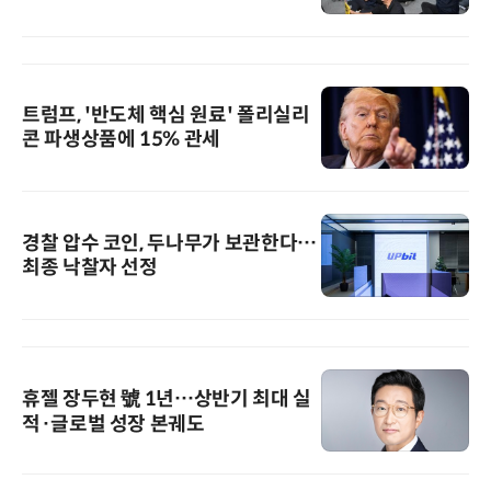
트럼프, '반도체 핵심 원료' 폴리실리
콘 파생상품에 15% 관세
경찰 압수 코인, 두나무가 보관한다…
최종 낙찰자 선정
휴젤 장두현 號 1년…상반기 최대 실
적·글로벌 성장 본궤도