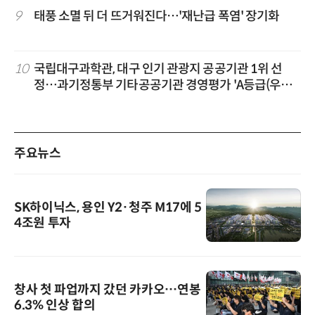
9
태풍 소멸 뒤 더 뜨거워진다…'재난급 폭염' 장기화
10
국립대구과학관, 대구 인기 관광지 공공기관 1위 선
정…과기정통부 기타공공기관 경영평가 'A등급(우수)'
겹경사
주요뉴스
SK하이닉스, 용인 Y2·청주 M17에 5
4조원 투자
창사 첫 파업까지 갔던 카카오…연봉
6.3% 인상 합의