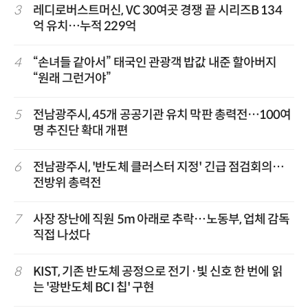
3
레디로버스트머신, VC 30여곳 경쟁 끝 시리즈B 134
억 유치…누적 229억
4
“손녀들 같아서” 태국인 관광객 밥값 내준 할아버지
“원래 그런거야”
5
전남광주시, 45개 공공기관 유치 막판 총력전…100여
명 추진단 확대 개편
6
전남광주시, '반도체 클러스터 지정' 긴급 점검회의…
전방위 총력전
7
사장 장난에 직원 5m 아래로 추락…노동부, 업체 감독
직접 나섰다
8
KIST, 기존 반도체 공정으로 전기·빛 신호 한 번에 읽
는 '광반도체 BCI 칩' 구현