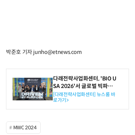
박준호 기자 junho@etnews.com
다래전략사업화센터, 'BIO U
SA 2026'서 글로벌 빅파마
와의 비즈니스 미팅 지원…K
[다래전략사업화센터] 뉴스룸 바
로가기>
-바이오 해외 진출 교두보 확
보
MWC 2024