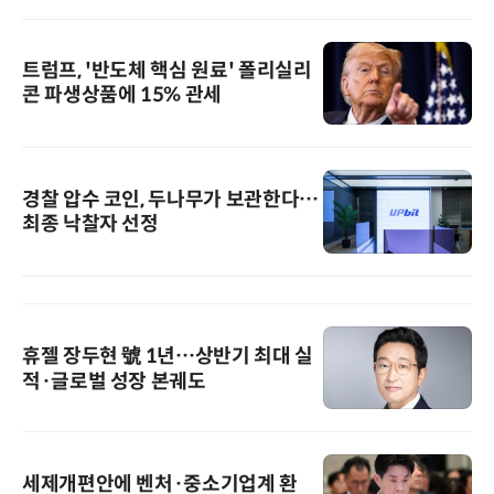
트럼프, '반도체 핵심 원료' 폴리실리
콘 파생상품에 15% 관세
경찰 압수 코인, 두나무가 보관한다…
최종 낙찰자 선정
휴젤 장두현 號 1년…상반기 최대 실
적·글로벌 성장 본궤도
세제개편안에 벤처·중소기업계 환