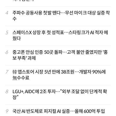
4
주파수 공동사용 첫발 뗀다…무선 마이크 대상 실증 착
수
5
스페이스X 상장 후 첫 성적표…스타링크가 AI 적자 메
웠다
6
중고폰 안심 인증 50곳 돌파…고객 불안 줄였지만 '홍
보 부족' 과제
7
韓 앱스토어 시장 5년 만에 38조원…개발자 90%에
無수수료
8
LGU+, AIDC에 2조 투자…“외부 조달 없이 단계적 확
장”
9
국산 AI 반도체로 피지컬 AI 실증…올해 600억 투입