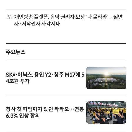
10
개인방송 플랫폼, 음악 권리자 보상 '나 몰라라'…실연
자·저작권자 사각지대
주요뉴스
SK하이닉스, 용인 Y2·청주 M17에 5
4조원 투자
창사 첫 파업까지 갔던 카카오…연봉
6.3% 인상 합의