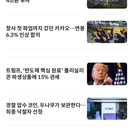
4조원 투자
창사 첫 파업까지 갔던 카카오…연봉
6.3% 인상 합의
트럼프, '반도체 핵심 원료' 폴리실리
콘 파생상품에 15% 관세
경찰 압수 코인, 두나무가 보관한다…
최종 낙찰자 선정