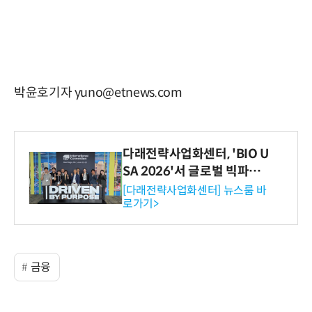
박윤호기자 yuno@etnews.com
다래전략사업화센터, 'BIO U
SA 2026'서 글로벌 빅파마
와의 비즈니스 미팅 지원…K
[다래전략사업화센터] 뉴스룸 바
로가기>
-바이오 해외 진출 교두보 확
보
금융