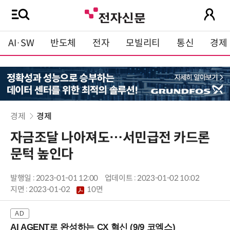
AI·SW
반도체
전자
모빌리티
통신
경제
경제
경제
자금조달 나아져도…서민급전 카드론
문턱 높인다
발행일 : 2023-01-01 12:00
업데이트 : 2023-01-02 10:02
지면 :
2023-01-02
10면
AI AGENT로 완성하는 CX 혁신 (9/9 코엑스)