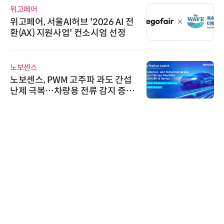
위고페어
위고페어, 서울AI허브 '2026 AI 전
환(AX) 지원사업' 컨소시엄 선정
노보센스
노보센스, PWM 고주파 과도 간섭
난제 극복…차량용 전류 감지 증폭
기