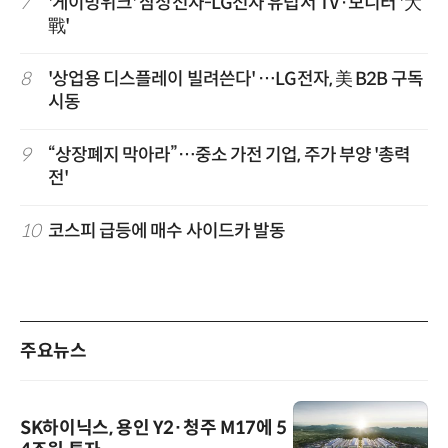
7
'게이밍위크' 삼성전자-LG전자 유럽서 TV·모니터 '大
戰'
8
'상업용 디스플레이 빌려쓴다' …LG전자, 美 B2B 구독
시동
9
“상장폐지 막아라”…중소 가전 기업, 주가 부양 '총력
전'
10
코스피 급등에 매수 사이드카 발동
주요뉴스
SK하이닉스, 용인 Y2·청주 M17에 5