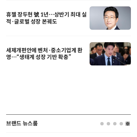
휴젤 장두현 號 1년…상반기 최대 실
적·글로벌 성장 본궤도
세제개편안에 벤처·중소기업계 환
영…“생태계 성장 기반 확충”
브랜드 뉴스룸