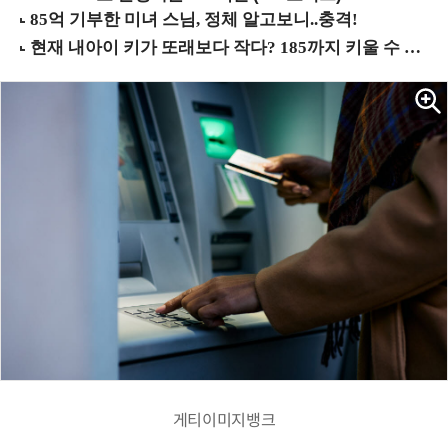
게티이미지뱅크