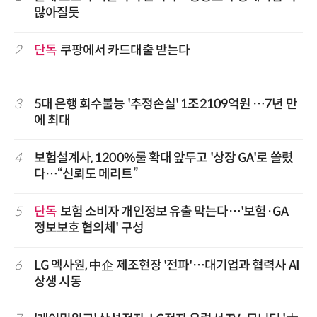
많아질듯
2
단독
쿠팡에서 카드대출 받는다
3
5대 은행 회수불능 '추정손실' 1조2109억원 …7년 만
에 최대
4
보험설계사, 1200%룰 확대 앞두고 '상장 GA'로 쏠렸
다…“신뢰도 메리트”
5
단독
보험 소비자 개인정보 유출 막는다…'보험·GA
정보보호 협의체' 구성
6
LG 엑사원, 中企 제조현장 '전파'…대기업과 협력사 AI
상생 시동