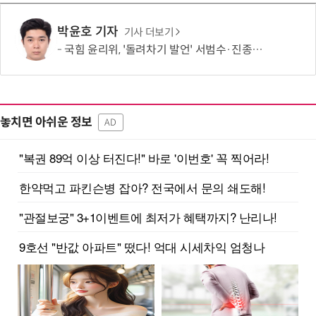
박윤호 기자
기사 더보기
국힘 윤리위, '돌려차기 발언' 서범수·진종오 징계 절차 개시
놓치면 아쉬운 정보
AD