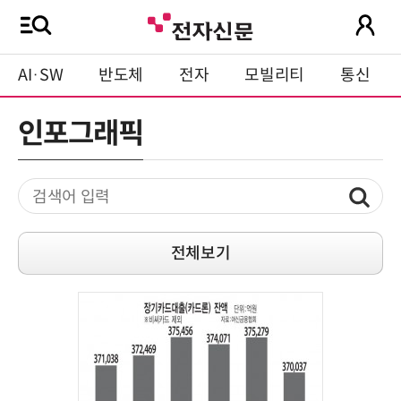
AI·SW
반도체
전자
모빌리티
통신
인포그래픽
전체보기