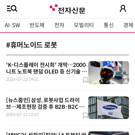
AI·SW
반도체
전자
모빌리티
통신
경제
#휴머노이드 로봇
'K-디스플레이 전시회' 개막…2000
니트 노트북 탠덤 OLED 등 신기술 경
쟁의 장
2026-07-22 14:01
[뉴스줌인] 삼성, 로봇사업 드라이
브…제조현장 검증 후 B2B·B2C 진
출
2026-07-21 12:37