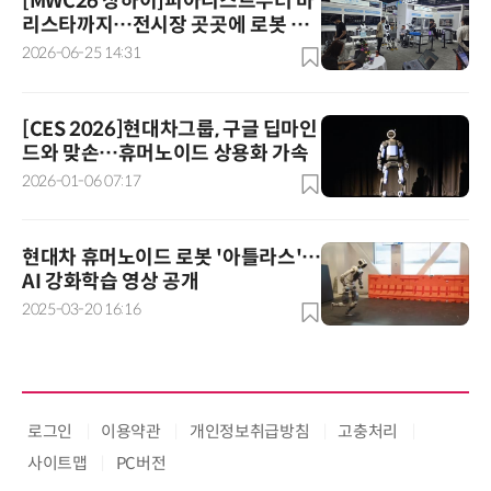
[MWC26 상하이]피아니스트부터 바
리스타까지…전시장 곳곳에 로봇 포
진, 완성도는 '글쎄'
2026-06-25 14:31
[CES 2026]현대차그룹, 구글 딥마인
드와 맞손…휴머노이드 상용화 가속
2026-01-06 07:17
현대차 휴머노이드 로봇 '아틀라스'…
AI 강화학습 영상 공개
2025-03-20 16:16
로그인
이용약관
개인정보취급방침
고충처리
사이트맵
PC버전