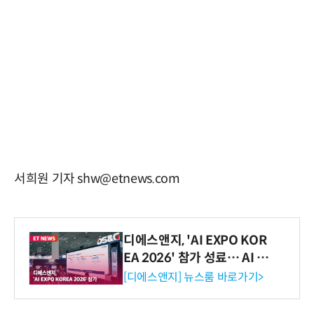
서희원 기자 shw@etnews.com
디에스앤지, 'AI EXPO KOR
EA 2026' 참가 성료… AI 전
생애주기 아우르는 통합 솔루
[디에스앤지] 뉴스룸 바로가기>
션 선봬 [영상]