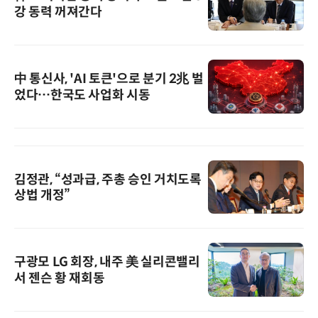
강 동력 꺼져간다
中 통신사, 'AI 토큰'으로 분기 2兆 벌
었다…한국도 사업화 시동
김정관, “성과급, 주총 승인 거치도록
상법 개정”
구광모 LG 회장, 내주 美 실리콘밸리
서 젠슨 황 재회동