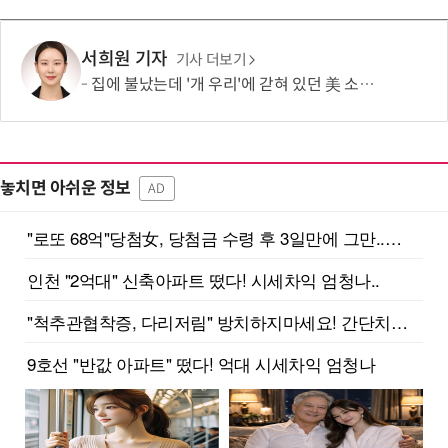
서희원 기자
기사 더보기
집에 불났는데 '개 우리'에 갇혀 있던 美 소년…“아이가 스스로 들어갔다?”
놓치면 아쉬운 정보
AD