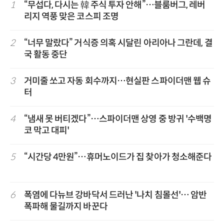
1
“무섭다, 다시는 韓 주식 투자 안해”…블룸버그, 레버
리지 역풍 맞은 코스피 조명
2
“너무 말랐다” 거식증 의혹 시달린 아리아나 그란데, 결
국 활동 중단
3
거미줄 쏘고 자동 회수까지…현실판 스파이더맨 웹 슈
터
4
“냄새 못 버티겠다”…스파이더맨 상영 중 방귀 '수백명
코 막고 대피'
5
“시간당 4만원”…휴머노이드가 집 찾아가 청소해준다
6
폭염에 다뉴브 강바닥서 드러난 '나치 침몰선'… 암반
폭파해 물길까지 바꾼다