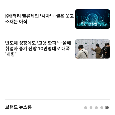
K배터리 밸류체인 '시차'…셀은 웃고
소재는 아직
반도체 성장에도 '고용 한파'…올해
취업자 증가 전망 10만명대로 대폭
'하향'
브랜드 뉴스룸