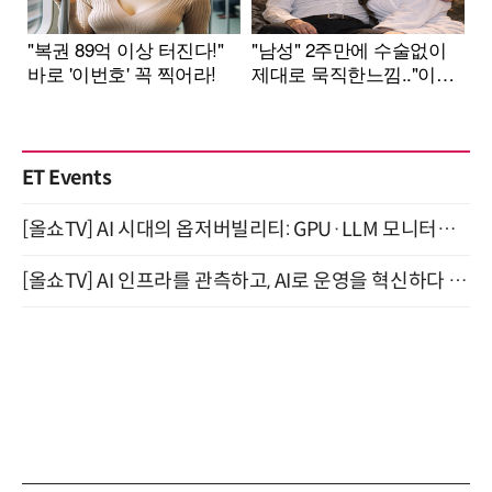
ET Events
[올쇼TV] AI 시대의 옵저버빌리티: GPU·LLM 모니터링부터 AI 기반 장애 대응까지 (8/11 생방송)
[올쇼TV] AI 인프라를 관측하고, AI로 운영을 혁신하다 (8월 11일 생방송)