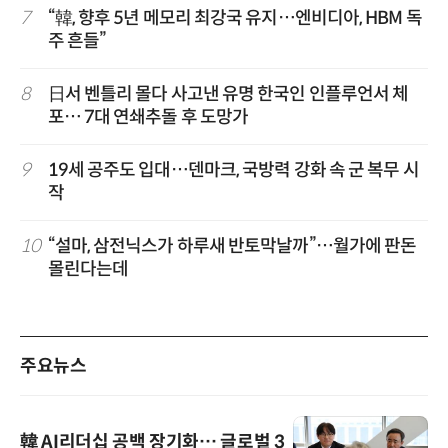
7
“韓, 향후 5년 메모리 최강국 유지…엔비디아, HBM 독
주 흔들”
8
日서 벤틀리 몰다 사고낸 유명 한국인 인플루언서 체
포… 7대 연쇄추돌 후 도망가
9
19세 공주도 입대…덴마크, 국방력 강화 속 군 복무 시
작
10
“설마, 삼전닉스가 하루새 반토막날까”…월가에 판돈
몰린다는데
주요뉴스
韓 AI리더십 공백 장기화… 글로벌 3