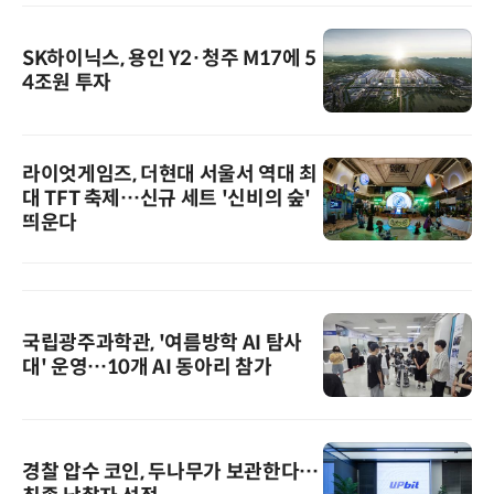
SK하이닉스, 용인 Y2·청주 M17에 5
4조원 투자
라이엇게임즈, 더현대 서울서 역대 최
대 TFT 축제…신규 세트 '신비의 숲'
띄운다
국립광주과학관, '여름방학 AI 탐사
대' 운영…10개 AI 동아리 참가
경찰 압수 코인, 두나무가 보관한다…