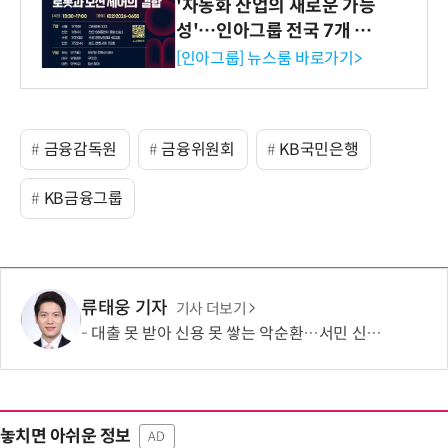
'자동화 산업의 새로운 가능
성'…인아그룹 전국 7개 도
시 세미나 페어 개최
[인아그룹] 뉴스룸 바로가기>
금융감독원
금융위원회
KB국민은행
KB금융그룹
류태웅 기자
기사 더보기
대출 못 받아 신용 못 쌓는 악순환…서민 신용평가 사각지대 메운다
놓치면 아쉬운 정보
AD