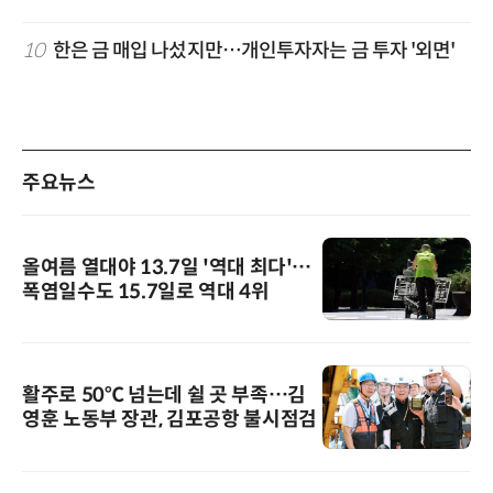
10
한은 금 매입 나섰지만…개인투자자는 금 투자 '외면'
주요뉴스
올여름 열대야 13.7일 '역대 최다'…
폭염일수도 15.7일로 역대 4위
활주로 50℃ 넘는데 쉴 곳 부족…김
영훈 노동부 장관, 김포공항 불시점검