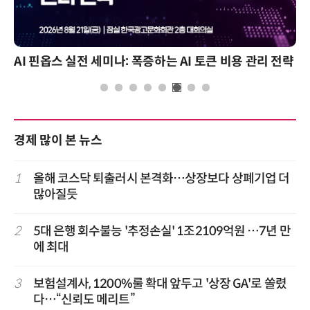
AI 핀옵스 실전 세미나: 폭증하는 AI 토큰 비용 관리 전략
경제 많이 본 뉴스
1
올해 코스닥 퇴출러시 본격화…상장보다 상폐기업 더
많아질듯
2
5대 은행 회수불능 '추정손실' 1조2109억원 …7년 만
에 최대
3
보험설계사, 1200%룰 확대 앞두고 '상장 GA'로 쏠렸
다…“신뢰도 메리트”