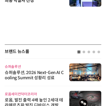
최종 낙찰자 선정
브랜드 뉴스룸
슈퍼솔루션
슈퍼솔루션, 2026 Next-Gen AI C
ooling Summit 성황리 성료
로옴세미컨덕터코리아
로옴, 발진 출력 4배 높인 2세대 테
라헤르츠파 발진 디바이스 개발