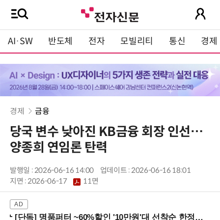
AI·SW
반도체
전자
모빌리티
통신
경제
경제
금융
당국 변수 낮아진 KB금융 회장 인선…
양종희 연임론 탄력
발행일 : 2026-06-16 14:00
업데이트 : 2026-06-16 18:01
지면 :
2026-06-17
11면
[단독] 명품퍼터 ~60%할인 '10만원'대 선착순 한정판매!