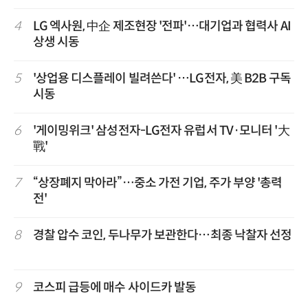
4
LG 엑사원, 中企 제조현장 '전파'…대기업과 협력사 AI
상생 시동
5
'상업용 디스플레이 빌려쓴다' …LG전자, 美 B2B 구독
시동
6
'게이밍위크' 삼성전자-LG전자 유럽서 TV·모니터 '大
戰'
7
“상장폐지 막아라”…중소 가전 기업, 주가 부양 '총력
전'
8
경찰 압수 코인, 두나무가 보관한다…최종 낙찰자 선정
9
코스피 급등에 매수 사이드카 발동