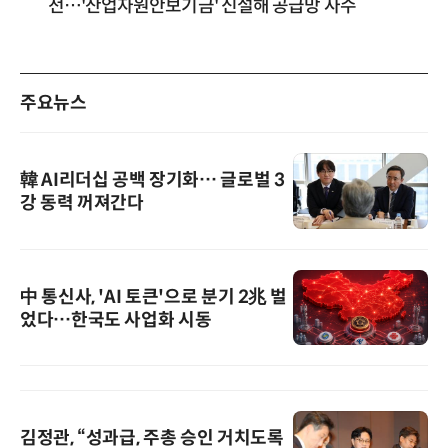
전…'산업자원안보기금' 신설해 공급망 사수
주요뉴스
韓 AI리더십 공백 장기화… 글로벌 3
강 동력 꺼져간다
中 통신사, 'AI 토큰'으로 분기 2兆 벌
었다…한국도 사업화 시동
김정관, “성과급, 주총 승인 거치도록