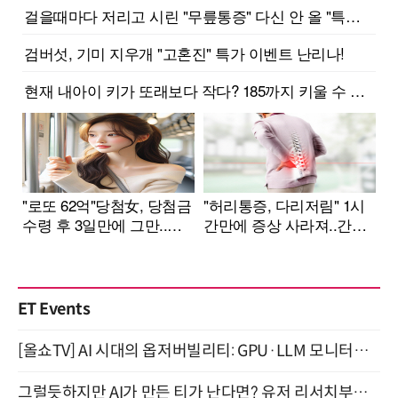
ET Events
[올쇼TV] AI 시대의 옵저버빌리티: GPU·LLM 모니터링부터 AI 기반 장애 대응까지 (8/11 생방송)
그럴듯하지만 AI가 만든 티가 난다면? 유저 리서치부터 배포까지! (9/15)