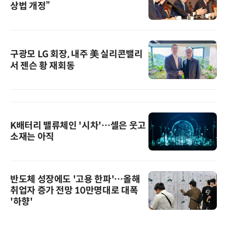
상법 개정”
구광모 LG 회장, 내주 美 실리콘밸리
서 젠슨 황 재회동
K배터리 밸류체인 '시차'…셀은 웃고
소재는 아직
반도체 성장에도 '고용 한파'…올해
취업자 증가 전망 10만명대로 대폭
'하향'