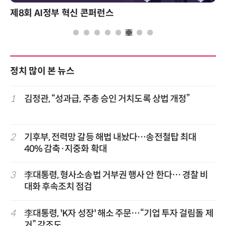
제8회 AI정부 혁신 콘퍼런스
정치 많이 본 뉴스
1
김정관, “성과급, 주총 승인 거치도록 상법 개정”
2
기후부, 전력망 갈등 해법 내놨다…송전철탑 최대
40% 감축·지중화 확대
3
李대통령, 형사소송법 거부권 행사 안 한다… 경찰 비
대화 후속조치 점검
4
李대통령, 'K자 성장' 해소 주문…“기업 투자 걸림돌 제
거” 강조도