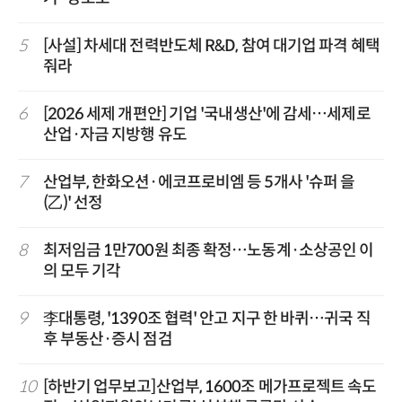
5
[사설] 차세대 전력반도체 R&D, 참여 대기업 파격 혜택
줘라
6
[2026 세제 개편안] 기업 '국내생산'에 감세…세제로
산업·자금 지방행 유도
7
산업부, 한화오션·에코프로비엠 등 5개사 '슈퍼 을
(乙)' 선정
8
최저임금 1만700원 최종 확정…노동계·소상공인 이
의 모두 기각
9
李대통령, '1390조 협력' 안고 지구 한 바퀴…귀국 직
후 부동산·증시 점검
10
[하반기 업무보고]산업부, 1600조 메가프로젝트 속도