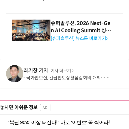
슈퍼솔루션, 2026 Next-Ge
n AI Cooling Summit 성황
리 성료
[슈퍼솔루션] 뉴스룸 바로가기>
최기창 기자
기사 더보기
국가안보실, 긴급안보상황점검회의 개최…北 탄도미사일 관련
놓치면 아쉬운 정보
AD