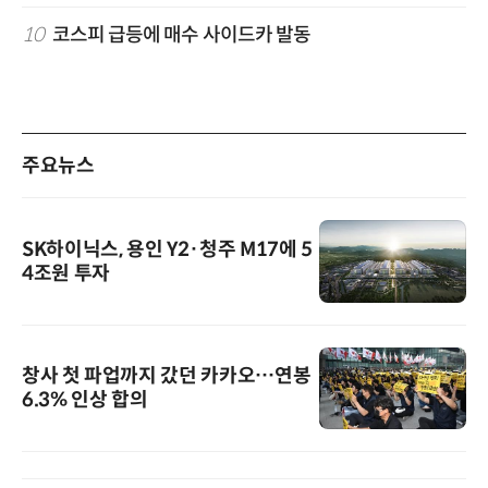
10
코스피 급등에 매수 사이드카 발동
주요뉴스
SK하이닉스, 용인 Y2·청주 M17에 5
4조원 투자
창사 첫 파업까지 갔던 카카오…연봉
6.3% 인상 합의