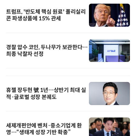
트럼프, '반도체 핵심 원료' 폴리실리
콘 파생상품에 15% 관세
경찰 압수 코인, 두나무가 보관한다…
최종 낙찰자 선정
휴젤 장두현 號 1년…상반기 최대 실
적·글로벌 성장 본궤도
세제개편안에 벤처·중소기업계 환
영…“생태계 성장 기반 확충”