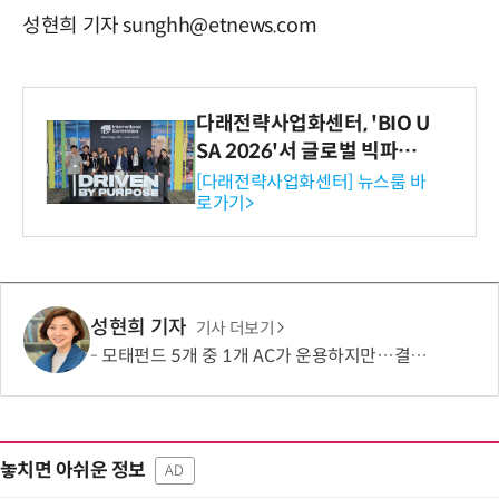
성현희 기자 sunghh@etnews.com
다래전략사업화센터, 'BIO U
SA 2026'서 글로벌 빅파마
와의 비즈니스 미팅 지원…K
[다래전략사업화센터] 뉴스룸 바
로가기>
-바이오 해외 진출 교두보 확
보
성현희 기자
기사 더보기
모태펀드 5개 중 1개 AC가 운용하지만…결성액 비중은 5.6%
놓치면 아쉬운 정보
AD