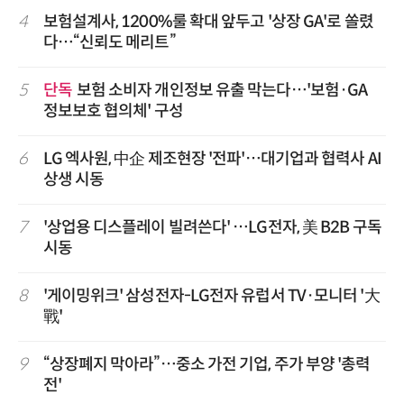
4
보험설계사, 1200%룰 확대 앞두고 '상장 GA'로 쏠렸
다…“신뢰도 메리트”
5
단독
보험 소비자 개인정보 유출 막는다…'보험·GA
정보보호 협의체' 구성
6
LG 엑사원, 中企 제조현장 '전파'…대기업과 협력사 AI
상생 시동
7
'상업용 디스플레이 빌려쓴다' …LG전자, 美 B2B 구독
시동
8
'게이밍위크' 삼성전자-LG전자 유럽서 TV·모니터 '大
戰'
9
“상장폐지 막아라”…중소 가전 기업, 주가 부양 '총력
전'