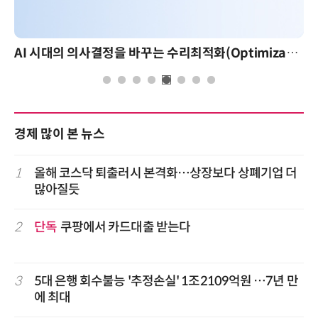
AI 시대의 의사결정을 바꾸는 수리최적화(Optimization): 실제 산업 적용 사례와 활용 전략
경제 많이 본 뉴스
1
올해 코스닥 퇴출러시 본격화…상장보다 상폐기업 더
많아질듯
2
단독
쿠팡에서 카드대출 받는다
3
5대 은행 회수불능 '추정손실' 1조2109억원 …7년 만
에 최대