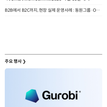
B2B에서 B2C까지, 현장 실제 운영사례 : 동원그룹·OCI·다이닝브랜즈그룹·당근 (8/27)
주요 행사
❯