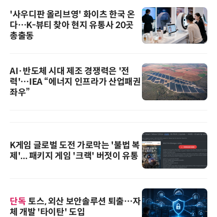
'사우디판 올리브영' 화이츠 한국 온
다…K-뷰티 찾아 현지 유통사 20곳
총출동
AI·반도체 시대 제조 경쟁력은 '전
력'…IEA “에너지 인프라가 산업패권
좌우”
K게임 글로벌 도전 가로막는 '불법 복
제'... 패키지 게임 '크랙' 버젓이 유통
단독
토스, 외산 보안솔루션 퇴출…자
체 개발 '타이탄' 도입