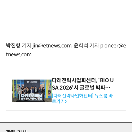
박진형 기자 jin@etnews.com, 윤희석 기자 pioneer@e
tnews.com
다래전략사업화센터, 'BIO U
SA 2026'서 글로벌 빅파마
와의 비즈니스 미팅 지원…K
[다래전략사업화센터] 뉴스룸 바
로가기>
-바이오 해외 진출 교두보 확
보