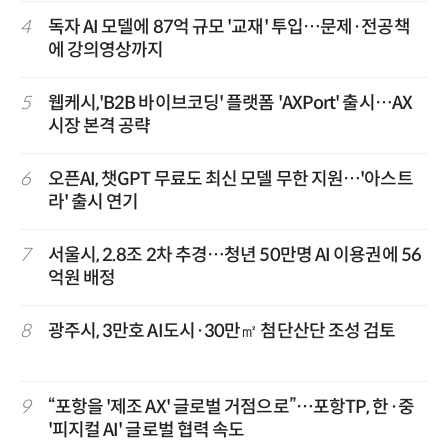
4
독자 AI 모델에 87억 규모 '교재' 투입…문제·전공책
에 강의영상까지
5
웹케시,'B2B 바이브코딩' 플랫폼 'AXPort' 출시…AX
시장 본격 공략
6
오픈AI, 챗GPT 무료도 최신 모델 무한 지원…'아스트
라' 출시 연기
7
서울시, 2.8조 2차 추경…청년 50만명 AI 이용권에 56
억원 배정
8
광주시, 3만호 AI도시·30만㎡ 첨단산단 조성 검토
9
“포항을 '제조 AX' 글로벌 거점으로”…포항TP, 한·중
'피지컬 AI' 글로벌 협력 속도