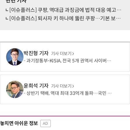
관련 기사
[이슈플러스] 쿠팡, 역대급 과징금에 법적 대응 예고…형평성 논란도 '점화'
[이슈플러스] 퇴사자 키 하나에 뚫린 쿠팡…기본 보안 부실에 '6000억' 철퇴
박진형 기자
기사 더보기
과기정통부-KISIA, 전국 5개 권역서 사이버보안 교육
윤희석 기자
기사 더보기
상반기 택배, 역대 최대 33억개 돌파…국민 1인당 72회 꼴
놓치면 아쉬운 정보
AD