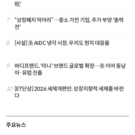
戰'
7
“상장폐지 막아라”…중소 가전 기업, 주가 부양 '총력
전'
8
[사설] 美 AIDC 냉각 시장, 우리도 현지 대응을
9
바디프랜드, '미니' 브랜드 글로벌 확장…美 이어 동남
아·유럽 진출
10
[ET단상] 2026 세제개편안, 성장지향적 세제를 바란
다
주요뉴스