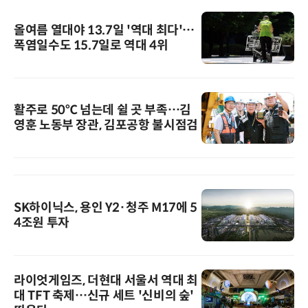
올여름 열대야 13.7일 '역대 최다'…
폭염일수도 15.7일로 역대 4위
활주로 50℃ 넘는데 쉴 곳 부족…김
영훈 노동부 장관, 김포공항 불시점검
SK하이닉스, 용인 Y2·청주 M17에 5
4조원 투자
라이엇게임즈, 더현대 서울서 역대 최
대 TFT 축제…신규 세트 '신비의 숲'