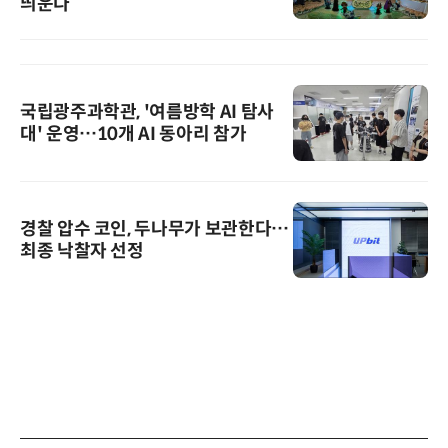
띄운다
국립광주과학관, '여름방학 AI 탐사
대' 운영…10개 AI 동아리 참가
경찰 압수 코인, 두나무가 보관한다…
최종 낙찰자 선정