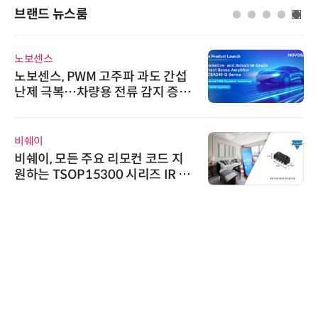
브랜드 뉴스룸
노보센스
노보센스, PWM 고주파 과도 간섭
난제 극복…차량용 전류 감지 증폭
기
비쉐이
비쉐이, 모든 주요 리모컨 코드 지
원하는 TSOP15300 시리즈 IR 수
신기 출시