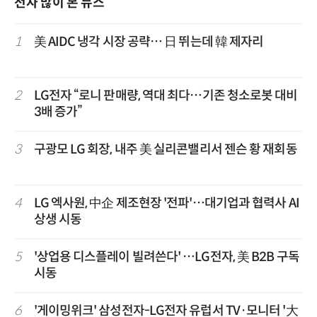
전자 많이 본 뉴스
1
美 AIDC 냉각 시장 공략… 日 뛰는데 韓 제자리
2
LG전자 “로니 판매량, 역대 최다…기존 청소로봇 대비
3배 증가”
3
구광모 LG 회장, 내주 美 실리콘밸리서 젠슨 황 재회동
4
LG 엑사원, 中企 제조현장 '전파'…대기업과 협력사 AI
상생 시동
5
'상업용 디스플레이 빌려쓴다' …LG전자, 美 B2B 구독
시동
6
'게이밍위크' 삼성전자-LG전자 유럽서 TV·모니터 '大