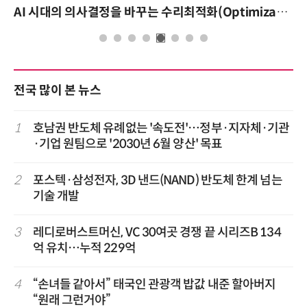
AI 시대의 의사결정을 바꾸는 수리최적화(Optimization): 실제 산업 적용 사례와 활용 전략
전국 많이 본 뉴스
1
호남권 반도체 유례없는 '속도전'…정부·지자체·기관
·기업 원팀으로 '2030년 6월 양산' 목표
2
포스텍·삼성전자, 3D 낸드(NAND) 반도체 한계 넘는
기술 개발
3
레디로버스트머신, VC 30여곳 경쟁 끝 시리즈B 134
억 유치…누적 229억
4
“손녀들 같아서” 태국인 관광객 밥값 내준 할아버지
“원래 그런거야”