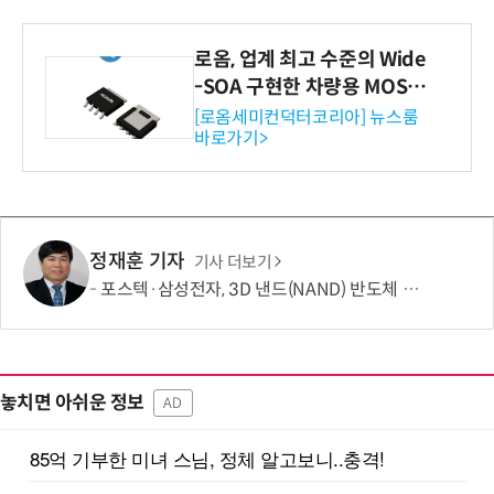
로옴, 업계 최고 수준의 Wide
-SOA 구현한 차량용 MOSF
ET 개발
[로옴세미컨덕터코리아] 뉴스룸
바로가기>
정재훈 기자
기사 더보기
포스텍·삼성전자, 3D 낸드(NAND) 반도체 한계 넘는 기술 개발
놓치면 아쉬운 정보
AD