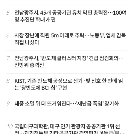
5
전남광주시, 45개 공공기관 유치 막판 총력전…100여
명 추진단 확대 개편
6
사장 장난에 직원 5m 아래로 추락…노동부, 업체 감독
직접 나섰다
7
전남광주시, '반도체 클러스터 지정' 긴급 점검회의…
전방위 총력전
8
KIST, 기존 반도체 공정으로 전기·빛 신호 한 번에 읽
는 '광반도체 BCI 칩' 구현
9
태풍 소멸 뒤 더 뜨거워진다…'재난급 폭염' 장기화
10
국립대구과학관, 대구 인기 관광지 공공기관 1위 선
정…과기정통부 기타공공기관 경영평가 'A등급(우수)'