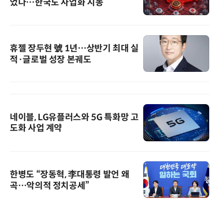
었다…한국도 사업화 시동
휴젤 장두현 號 1년…상반기 최대 실
적·글로벌 성장 본궤도
네이블, LG유플러스와 5G 특화망 고
도화 사업 계약
한병도 “장동혁, 李대통령 발언 왜
곡…악의적 정치공세”