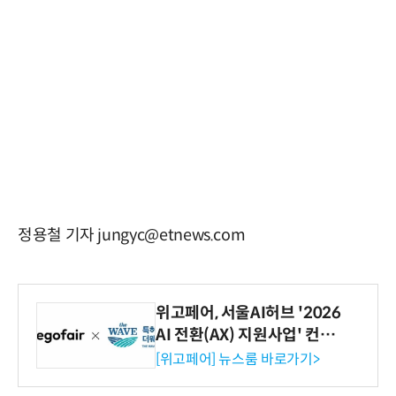
정용철 기자 jungyc@etnews.com
위고페어, 서울AI허브 '2026
AI 전환(AX) 지원사업' 컨소
시엄 선정
[위고페어] 뉴스룸 바로가기>