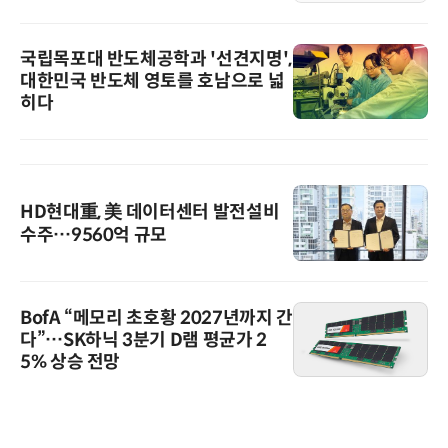
국립목포대 반도체공학과 '선견지명',
대한민국 반도체 영토를 호남으로 넓
히다
HD현대重, 美 데이터센터 발전설비
수주…9560억 규모
BofA “메모리 초호황 2027년까지 간
다”…SK하닉 3분기 D램 평균가 2
5% 상승 전망