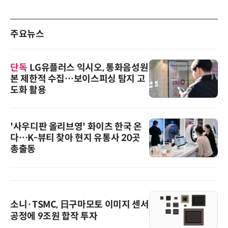
주요뉴스
단독
LG유플러스 익시오, 통화음성원
본 제한적 수집…보이스피싱 탐지 고
도화 활용
'사우디판 올리브영' 화이츠 한국 온
다…K-뷰티 찾아 현지 유통사 20곳
총출동
소니·TSMC, 日구마모토 이미지 센서
공정에 9조원 합작 투자