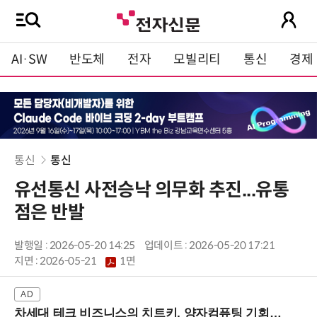
AI·SW
반도체
전자
모빌리티
통신
경제
통신
통신
유선통신 사전승낙 의무화 추진...유통
점은 반발
발행일 : 2026-05-20 14:25
업데이트 : 2026-05-20 17:21
지면 :
2026-05-21
1면
차세대 테크 비즈니스의 치트키, 양자컴퓨팅 기회를 선점하라! (8/28 강남역)