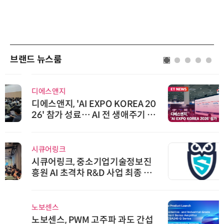
브랜드 뉴스룸
디에스앤지
디에스앤지, 'AI EXPO KOREA 20
26' 참가 성료… AI 전 생애주기 아
우르는 통합 솔루션 선봬
시큐어링크
시큐어링크, 중소기업기술정보진
흥원 AI 초격차 R&D 사업 최종 선
정
노보센스
노보센스, PWM 고주파 과도 간섭