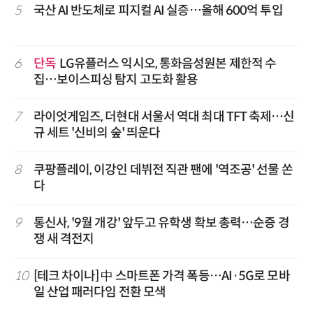
5
국산 AI 반도체로 피지컬 AI 실증…올해 600억 투입
6
단독
LG유플러스 익시오, 통화음성원본 제한적 수
집…보이스피싱 탐지 고도화 활용
7
라이엇게임즈, 더현대 서울서 역대 최대 TFT 축제…신
규 세트 '신비의 숲' 띄운다
8
쿠팡플레이, 이강인 데뷔전 직관 팬에 '역조공' 선물 쏜
다
9
통신사, '9월 개강' 앞두고 유학생 확보 총력…순증 경
쟁 새 격전지
10
[테크 차이나] 中 스마트폰 가격 폭등…AI·5G로 모바
일 산업 패러다임 전환 모색