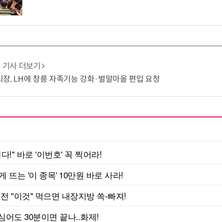
기사 더보기
장, LH에 창릉 자족기능 강화·벌말마을 편입 요청