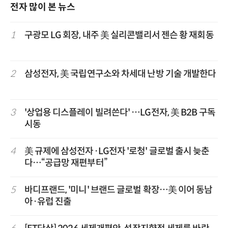
전자 많이 본 뉴스
1
구광모 LG 회장, 내주 美 실리콘밸리서 젠슨 황 재회동
2
삼성전자, 美 국립연구소와 차세대 난방 기술 개발한다
3
'상업용 디스플레이 빌려쓴다' …LG전자, 美 B2B 구독
시동
4
美 규제에 삼성전자·LG전자 '로청' 글로벌 출시 늦춘
다…“공급망 재편부터”
5
바디프랜드, '미니' 브랜드 글로벌 확장…美 이어 동남
아·유럽 진출