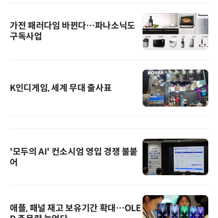
가전 패러다임 바뀐다…파나소닉도
구독사업
K인디게임, 세계 무대 출사표
'모두의 AI' 컨소시엄 영입 경쟁 불붙
어
애플, 패널 재고 보유기간 확대…OLE