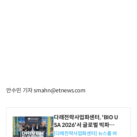
안수민 기자 smahn@etnews.com
다래전략사업화센터, 'BIO U
SA 2026'서 글로벌 빅파마
와의 비즈니스 미팅 지원…K
[다래전략사업화센터] 뉴스룸 바