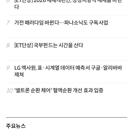
6
[ET단상] 2026 세제개편안, 성장지향적 세제를 바란
다
7
가전 패러다임 바뀐다…파나소닉도 구독사업
8
[ET단상] 국부펀드는 시간을 산다
9
LG 엑사원, 표·시계열 데이터 예측서 구글·알리바바
제쳐
10
'셀트론 순환 체어' 혈액순환 개선 효과 입증
주요뉴스