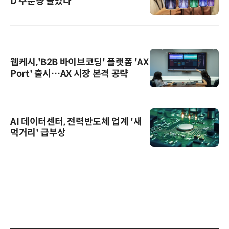
D 주문량 늘었다
웹케시,'B2B 바이브코딩' 플랫폼 'AX
Port' 출시…AX 시장 본격 공략
AI 데이터센터, 전력반도체 업계 '새
먹거리' 급부상