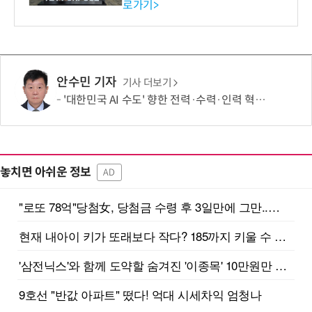
로가기>
-바이오 해외 진출 교두보 확
보
안수민 기자
기사 더보기
'대한민국 AI 수도' 향한 전력·수력·인력 혁신 시동…'충남 3력 혁신 TF 회의 첫 개최
놓치면 아쉬운 정보
AD