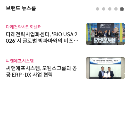
브랜드 뉴스룸
다래전략사업화센터
다래전략사업화센터, 'BIO USA 2
026'서 글로벌 빅파마와의 비즈니
스 미팅 지원…K-바이오 해외 진출
교두보 확보
씨앤에프시스템
씨앤에프시스템, 오웬스그룹과 공
공 ERP·DX 사업 협력