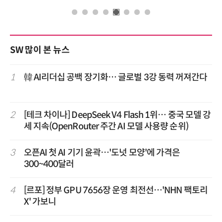
SW 많이 본 뉴스
1
韓 AI리더십 공백 장기화… 글로벌 3강 동력 꺼져간다
2
[테크 차이나] DeepSeek V4 Flash 1위… 중국 모델 강
세 지속(OpenRouter 주간 AI 모델 사용량 순위)
3
오픈AI 첫 AI 기기 윤곽…'도넛 모양'에 가격은
300~400달러
4
[르포] 정부 GPU 7656장 운영 최전선…'NHN 팩토리
X' 가보니