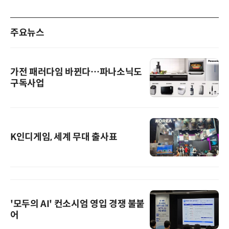
주요뉴스
가전 패러다임 바뀐다…파나소닉도
구독사업
K인디게임, 세계 무대 출사표
'모두의 AI' 컨소시엄 영입 경쟁 불붙
어