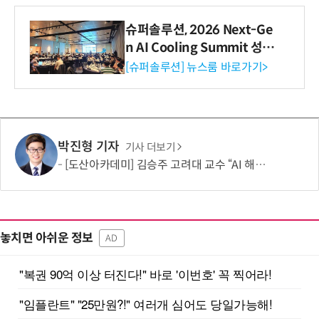
슈퍼솔루션, 2026 Next-Ge
n AI Cooling Summit 성황
리 성료
[슈퍼솔루션] 뉴스룸 바로가기>
박진형 기자
기사 더보기
[도산아카데미] 김승주 고려대 교수 “AI 해킹은 AI로 막아야…망분리 정책 바꿔야”
놓치면 아쉬운 정보
AD