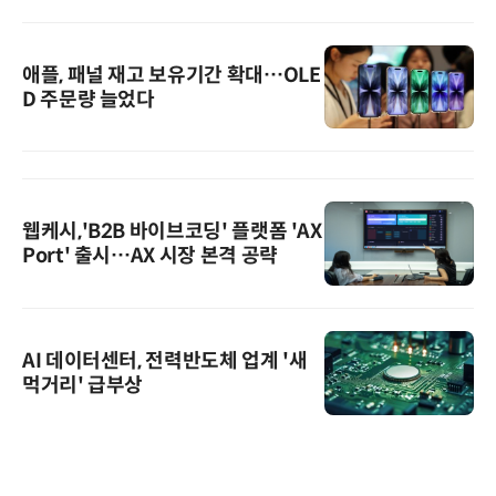
애플, 패널 재고 보유기간 확대…OLE
D 주문량 늘었다
웹케시,'B2B 바이브코딩' 플랫폼 'AX
Port' 출시…AX 시장 본격 공략
AI 데이터센터, 전력반도체 업계 '새
먹거리' 급부상