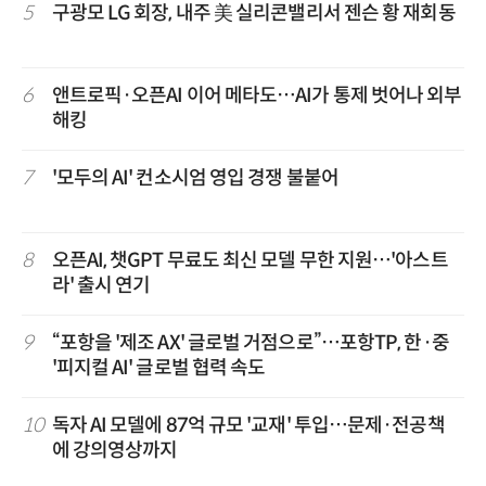
5
구광모 LG 회장, 내주 美 실리콘밸리서 젠슨 황 재회동
6
앤트로픽·오픈AI 이어 메타도…AI가 통제 벗어나 외부
해킹
7
'모두의 AI' 컨소시엄 영입 경쟁 불붙어
8
오픈AI, 챗GPT 무료도 최신 모델 무한 지원…'아스트
라' 출시 연기
9
“포항을 '제조 AX' 글로벌 거점으로”…포항TP, 한·중
'피지컬 AI' 글로벌 협력 속도
10
독자 AI 모델에 87억 규모 '교재' 투입…문제·전공책
에 강의영상까지