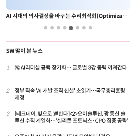
AI 시대의 의사결정을 바꾸는 수리최적화(Optimization): 실제 산업 적용 사례와 활용 전략
SW 많이 본 뉴스
1
韓 AI리더십 공백 장기화… 글로벌 3강 동력 꺼져간다
2
정부 직속 'AI 개발 조직 신설' 초읽기…국무총리훈령
제정
3
[테크데이, 빛으로 通한다]<2>오이솔루션, 광 통신 솔
루션 수직 계열화…'실리콘 포토닉스·CPO 집중 공략'