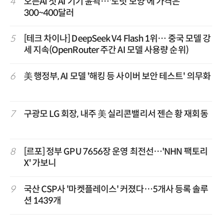
4
오픈AI 첫 AI 기기 윤곽…'도넛 모양'에 가격은
300~400달러
5
[테크 차이나] DeepSeek V4 Flash 1위… 중국 모델 강
세 지속(OpenRouter 주간 AI 모델 사용량 순위)
6
美 행정부, AI 모델 '해킹 등 사이버 보안 테스트' 의무화
7
구광모 LG 회장, 내주 美 실리콘밸리서 젠슨 황 재회동
8
[르포] 정부 GPU 7656장 운영 최전선…'NHN 팩토리
X' 가보니
9
국산 CSP사 '마켓플레이스' 커졌다…5개사 등록 솔루
션 1439개