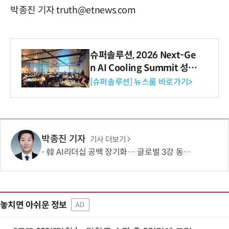
박종진 기자 truth@etnews.com
슈퍼솔루션, 2026 Next-Ge
n AI Cooling Summit 성황
리 성료
[슈퍼솔루션] 뉴스룸 바로가기>
박종진 기자
기사 더보기
韓 AI리더십 공백 장기화… 글로벌 3강 동력 꺼져간다
놓치면 아쉬운 정보
AD