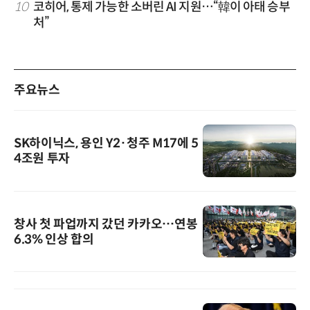
10
코히어, 통제 가능한 소버린 AI 지원…“韓이 아태 승부
처”
주요뉴스
SK하이닉스, 용인 Y2·청주 M17에 5
4조원 투자
창사 첫 파업까지 갔던 카카오…연봉
6.3% 인상 합의