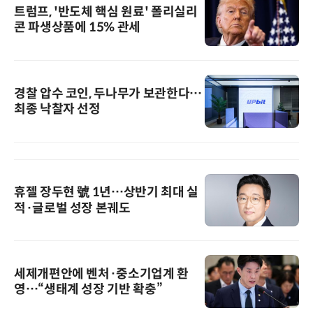
트럼프, '반도체 핵심 원료' 폴리실리
콘 파생상품에 15% 관세
경찰 압수 코인, 두나무가 보관한다…
최종 낙찰자 선정
휴젤 장두현 號 1년…상반기 최대 실
적·글로벌 성장 본궤도
세제개편안에 벤처·중소기업계 환
영…“생태계 성장 기반 확충”