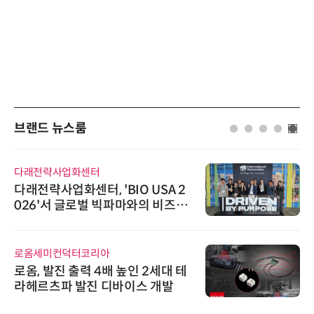
브랜드 뉴스룸
다래전략사업화센터
다래전략사업화센터, 'BIO USA 2
026'서 글로벌 빅파마와의 비즈니
스 미팅 지원…K-바이오 해외 진출
교두보 확보
로옴세미컨덕터코리아
로옴, 발진 출력 4배 높인 2세대 테
라헤르츠파 발진 디바이스 개발