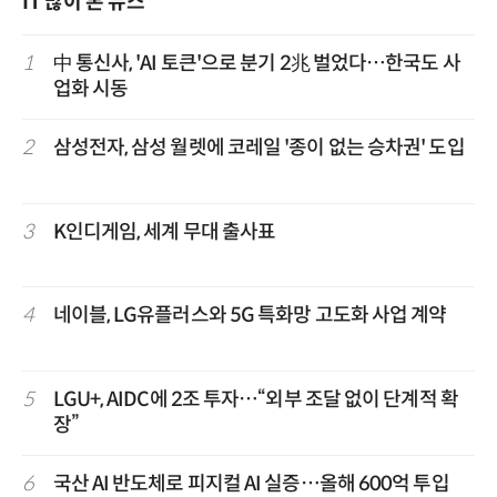
IT 많이 본 뉴스
1
中 통신사, 'AI 토큰'으로 분기 2兆 벌었다…한국도 사
업화 시동
2
삼성전자, 삼성 월렛에 코레일 '종이 없는 승차권' 도입
3
K인디게임, 세계 무대 출사표
4
네이블, LG유플러스와 5G 특화망 고도화 사업 계약
5
LGU+, AIDC에 2조 투자…“외부 조달 없이 단계적 확
장”
6
국산 AI 반도체로 피지컬 AI 실증…올해 600억 투입