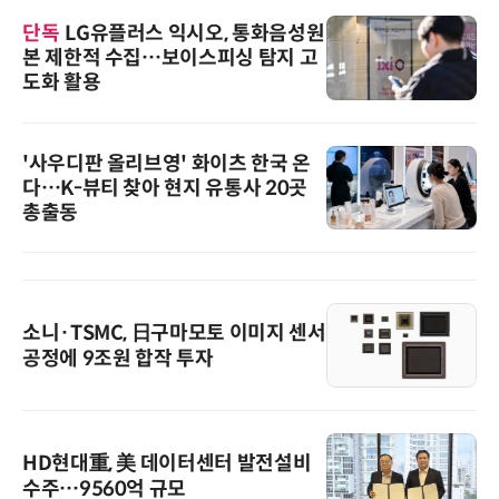
단독
LG유플러스 익시오, 통화음성원
본 제한적 수집…보이스피싱 탐지 고
도화 활용
'사우디판 올리브영' 화이츠 한국 온
다…K-뷰티 찾아 현지 유통사 20곳
총출동
소니·TSMC, 日구마모토 이미지 센서
공정에 9조원 합작 투자
HD현대重, 美 데이터센터 발전설비
수주…9560억 규모