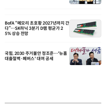
BofA “메모리 초호황 2027년까지 간
다”…SK하닉 3분기 D램 평균가 2
5% 상승 전망
국힘, 2030 주거불안 정조준…'뉴홈
대출절벽·폐버스' 대여 공세