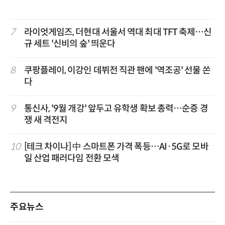
7
라이엇게임즈, 더현대 서울서 역대 최대 TFT 축제…신
규 세트 '신비의 숲' 띄운다
8
쿠팡플레이, 이강인 데뷔전 직관 팬에 '역조공' 선물 쏜
다
9
통신사, '9월 개강' 앞두고 유학생 확보 총력…순증 경
쟁 새 격전지
10
[테크 차이나] 中 스마트폰 가격 폭등…AI·5G로 모바
일 산업 패러다임 전환 모색
주요뉴스