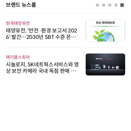
브랜드 뉴스룸
한국태양유전
태양유전, '안전·환경 보고서 202
6' 발간…2030년 SBT 수준 온실
가스 감축 추진
에이블스토어
시놀로지, SK네트웍스서비스와 영
상 보안 카메라 국내 독점 판매 파
트너십 체결