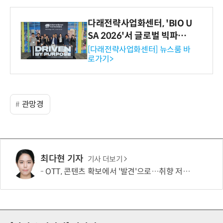
다래전략사업화센터, 'BIO U
SA 2026'서 글로벌 빅파마
와의 비즈니스 미팅 지원…K
[다래전략사업화센터] 뉴스룸 바
로가기>
-바이오 해외 진출 교두보 확
보
관망경
최다현 기자
기사 더보기
OTT, 콘텐츠 확보에서 '발견'으로…취향 저격이 이탈 막는다