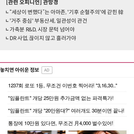
[관련 오피니언]
관망경
“세상이 변했다”는 아마존, '기후 순혈주의'에 갇힌 韓
'거주 중심' 부동산세, 일관성이 관건
가축분 R&D, 시장 문턱 넘어야
DR 사업, 끊이지 않고 흘러가야
놓치면 아쉬운 정보
AD